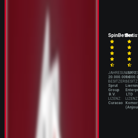
SpinBetter
Betis
JAHRESUMSATZ:
JAHRE
20.000.000€
1.000.
BESITZER:
BESITZ
Sprut
Liernin
Group
Enterp
B.V.
LTD
LIZENZ:
LIZENZ
Curacao
Komor
(Anjou