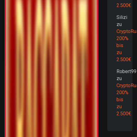
2.500€
Silizi
zu
CryptoRu
200%
bis
zu
2.500€
Robert99
zu
CryptoRu
200%
bis
zu
2.500€