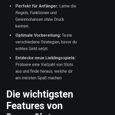
Perfekt für Anfänger:
Lerne die
Regeln, Funktionen und
Gewinnchancen ohne Druck
kennen.
Optimale Vorbereitung:
Teste
verschiedene Strategien, bevor du
echtes Geld setzt.
Entdecke neue Lieblingsspiele:
Probiere eine Vielzahl von Slots
aus und finde heraus, welche dir
am meisten Spaß machen.
Die wichtigsten
Features von