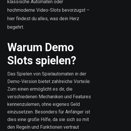
klassische Automaten oder
hochmoderne Video-Slots bevorzugst –
hier findest du alles, was dein Herz
begehrt.
Warum Demo
Slots spielen?
Das Spielen von Spielautomaten in der
Demo-Version bietet zahlreiche Vorteile.
Zum einen ermöglicht es dir, die
verschiedenen Mechaniken und Features
kennenzulernen, ohne eigenes Geld
einzusetzen. Besonders für Anfänger ist
dies eine große Hilfe, da sie sich so mit
den Regeln und Funktionen vertraut