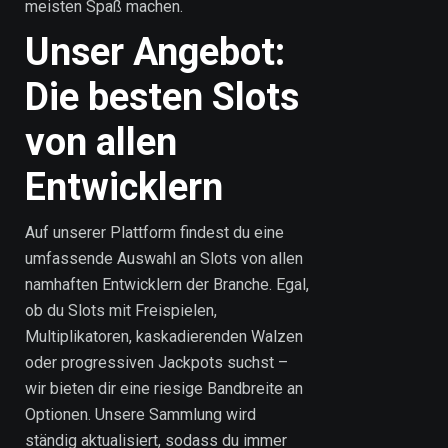
meisten Spaß machen.
Unser Angebot:
Die besten Slots
von allen
Entwicklern
Auf unserer Plattform findest du eine
umfassende Auswahl an Slots von allen
namhaften Entwicklern der Branche. Egal,
ob du Slots mit Freispielen,
Multiplikatoren, kaskadierenden Walzen
oder progressiven Jackpots suchst –
wir bieten dir eine riesige Bandbreite an
Optionen. Unsere Sammlung wird
ständig aktualisiert, sodass du immer