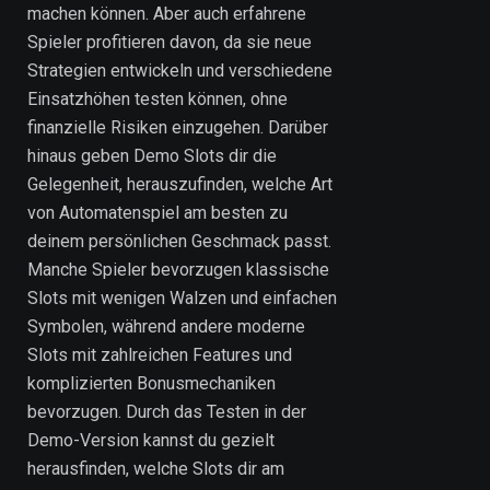
machen können. Aber auch erfahrene
Spieler profitieren davon, da sie neue
Strategien entwickeln und verschiedene
Einsatzhöhen testen können, ohne
finanzielle Risiken einzugehen. Darüber
hinaus geben Demo Slots dir die
Gelegenheit, herauszufinden, welche Art
von Automatenspiel am besten zu
deinem persönlichen Geschmack passt.
Manche Spieler bevorzugen klassische
Slots mit wenigen Walzen und einfachen
Symbolen, während andere moderne
Slots mit zahlreichen Features und
komplizierten Bonusmechaniken
bevorzugen. Durch das Testen in der
Demo-Version kannst du gezielt
herausfinden, welche Slots dir am