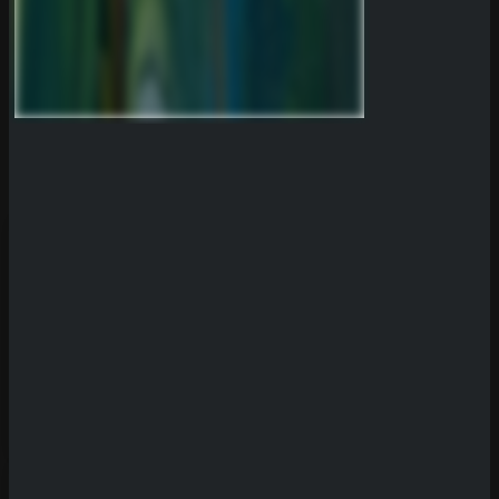
Sicher dir einen 100% Bonus bis 500€ und spiele 
Try Our Featured Games