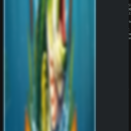
JAHRESUMSATZ:
JAHRES
1.000.000€
1.000.00
BESITZER:
BESITZE
Liernin
Liernin
Enterprises
Enterpri
LTD
LTD
LIZENZ:
LIZENZ:
Komoren
Komore
(Anjouan)
(Anjoua
Neueste
Beiträge
SpinEmpir
e Casino
Review
SpinBetter
Casino
Review
Wyns
Casino