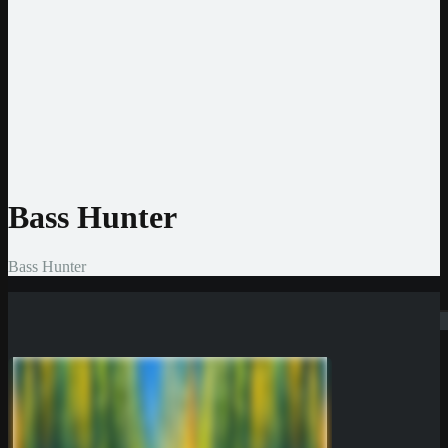
Jeton
CashtoCode
MiFinity
MuchBetter
Auszahlmethoden
Bank Überweisung
MasterCard
Visa
Skrill
Bitcoin
Bass Hunter
Bass Hunter
Suchen
Rate Game
(
0
Votes)
Neue Casinos