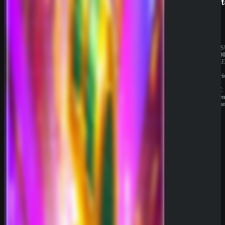
SpinBetter
Betist
JAHRESUMSATZ:
JAHRES
20.000.000€
1.000.00
BESITZER:
BESITZE
Sprut
Liernin
Group
Enterpri
B.V.
LTD
LIZENZ:
LIZENZ:
Curacao
Komore
(Anjoua
QuickWin
Wyns