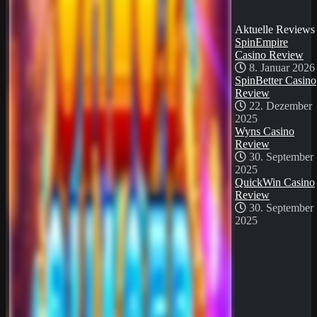
30. September
2025
Aktuelle Reviews
SpinEmpire
Casino Review
8. Januar 2026
SpinBetter Casino
Review
22. Dezember
2025
Wyns Casino
Review
30. September
2025
QuickWin Casino
Review
30. September
2025