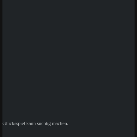
Save my name, email, and website in this
browser for the next time I comment.
Glücksspiel kann süchtig machen.