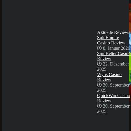
30. September
Demo Spiel
2025
QuickWin Casino
Review
30. September
2025
Aktuelle Reviews
SpinEmpire
Casino Review
8. Januar 2026
SpinBetter Casino
Review
22. Dezember
2025
Wyns Casino
Review
30. September
2025
QuickWin Casino
Review
Demo Spiel
30. September
2025
Willkommen auf unserer Plattform für Demo
Slots! Hier hast du die einzigartige Möglichkeit,