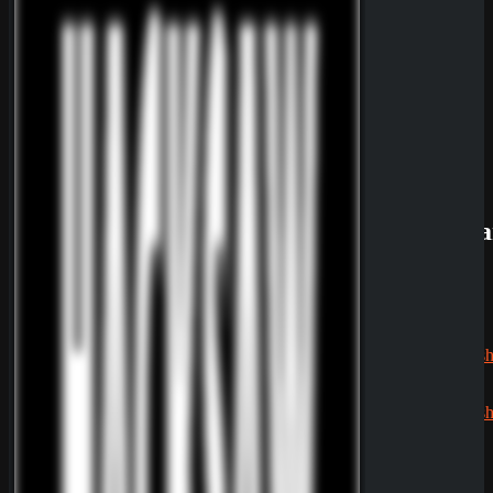
Review
QuickWin
Casino
Review
Betista
Casino
Review
Neueste
Kommenta
Alex
zu
Dazard
rami
zu
CryptoRus
Jens
zu
CryptoRush
200% bis
zu 2.500€
Silizi
zu