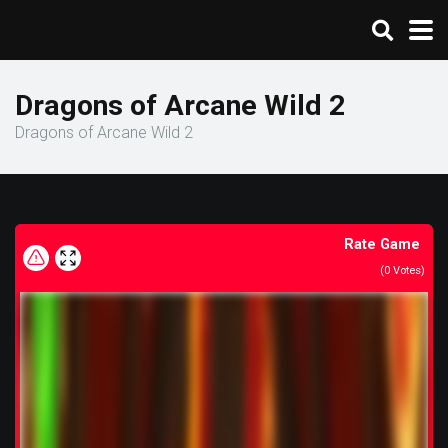
Dragons of Arcane Wild 2
Dragons of Arcane Wild 2
Rate Game
(
0
Votes)