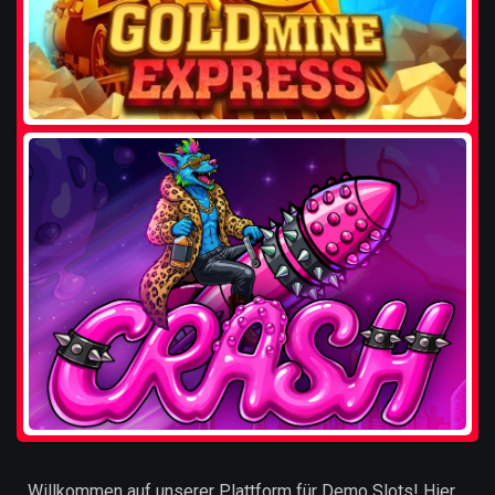
Willkommen auf unserer Plattform für Demo Slots! Hier