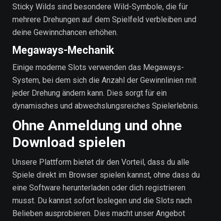
Sticky Wilds sind besondere Wild-Symbole, die für
mehrere Drehungen auf dem Spielfeld verbleiben und
deine Gewinnchancen erhöhen.
Megaways-Mechanik
Einige moderne Slots verwenden das Megaways-
System, bei dem sich die Anzahl der Gewinnlinien mit
jeder Drehung ändern kann. Dies sorgt für ein
dynamisches und abwechslungsreiches Spielerlebnis.
Ohne Anmeldung und ohne
Download spielen
Unsere Plattform bietet dir den Vorteil, dass du alle
Spiele direkt im Browser spielen kannst, ohne dass du
eine Software herunterladen oder dich registrieren
musst. Du kannst sofort loslegen und die Slots nach
Belieben ausprobieren. Dies macht unser Angebot