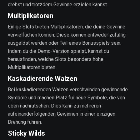
drehst und trotzdem Gewinne erzielen kannst.
Multiplikatoren
Einige Slots bieten Multiplikatoren, die deine Gewinne
vervielfachen können. Diese können entweder zufällig
ausgelöst werden oder Teil eines Bonusspiels sein.
Indem du die Demo-Version spielst, kannst du
herausfinden, welche Slots besonders hohe
Multiplikatoren bieten.
Kaskadierende Walzen
Bei kaskadierenden Walzen verschwinden gewinnende
Symbole und machen Platz für neue Symbole, die von
oben nachrutschen. Dies kann zu mehreren
aufeinanderfolgenden Gewinnen in einer einzigen
Drehung führen.
Sticky Wilds