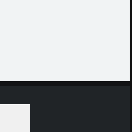
Suchen
Suchen
e Game
(
0
Votes)
Neue Casinos
Prestige