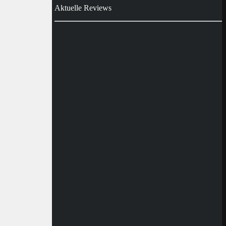
Aktuelle Reviews