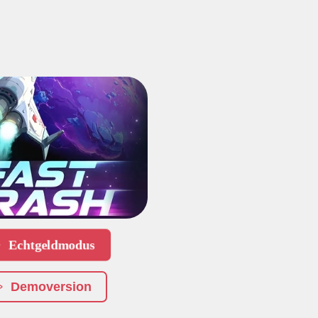
Echtgeldmodus
Demoversion