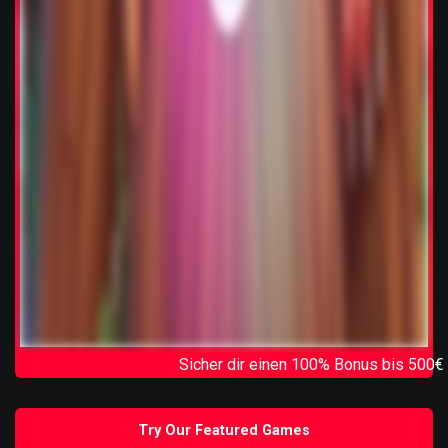
Sicher dir einen 100% Bonus bis 500€ und spiele Wast
Try Our Featured Games