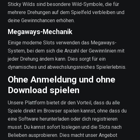
Sticky Wilds sind besondere Wild-Symbole, die für
mehrere Drehungen auf dem Spielfeld verbleiben und
deine Gewinnchancen erhöhen.
Megaways-Mechanik
Einige moderne Slots verwenden das Megaways-
System, bei dem sich die Anzahl der Gewinnlinien mit
jeder Drehung ändern kann. Dies sorgt für ein
dynamisches und abwechslungsreiches Spielerlebnis.
Ohne Anmeldung und ohne
Download spielen
Unsere Plattform bietet dir den Vorteil, dass du alle
Spiele direkt im Browser spielen kannst, ohne dass du
eine Software herunterladen oder dich registrieren
musst. Du kannst sofort loslegen und die Slots nach
Belieben ausprobieren. Dies macht unser Angebot