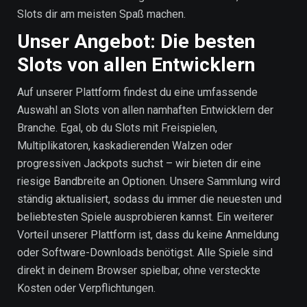
Slots dir am meisten Spaß machen.
Unser Angebot: Die besten
Slots von allen Entwicklern
Auf unserer Plattform findest du eine umfassende
Auswahl an Slots von allen namhaften Entwicklern der
Branche. Egal, ob du Slots mit Freispielen,
Multiplikatoren, kaskadierenden Walzen oder
progressiven Jackpots suchst – wir bieten dir eine
riesige Bandbreite an Optionen. Unsere Sammlung wird
ständig aktualisiert, sodass du immer die neuesten und
beliebtesten Spiele ausprobieren kannst. Ein weiterer
Vorteil unserer Plattform ist, dass du keine Anmeldung
oder Software-Downloads benötigst. Alle Spiele sind
direkt in deinem Browser spielbar, ohne versteckte
Kosten oder Verpflichtungen.