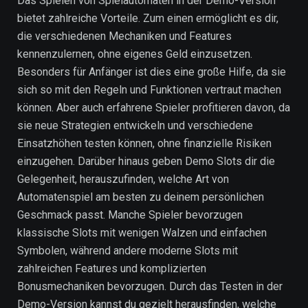
Das Spielen von Spielautomaten in der Demo-Version
bietet zahlreiche Vorteile. Zum einen ermöglicht es dir,
die verschiedenen Mechaniken und Features
kennenzulernen, ohne eigenes Geld einzusetzen.
Besonders für Anfänger ist dies eine große Hilfe, da sie
sich so mit den Regeln und Funktionen vertraut machen
können. Aber auch erfahrene Spieler profitieren davon, da
sie neue Strategien entwickeln und verschiedene
Einsatzhöhen testen können, ohne finanzielle Risiken
einzugehen. Darüber hinaus geben Demo Slots dir die
Gelegenheit, herauszufinden, welche Art von
Automatenspiel am besten zu deinem persönlichen
Geschmack passt. Manche Spieler bevorzugen
klassische Slots mit wenigen Walzen und einfachen
Symbolen, während andere moderne Slots mit
zahlreichen Features und komplizierten
Bonusmechaniken bevorzugen. Durch das Testen in der
Demo-Version kannst du gezielt herausfinden, welche