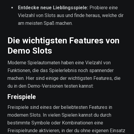
Entdecke neue Lieblingsspiele:
Probiere eine
Vielzahl von Slots aus und finde heraus, welche dir
am meisten Spaß machen.
Die wichtigsten Features von
Demo Slots
Moderne Spielautomaten haben eine Vielzahl von
Funktionen, die das Spielerlebnis noch spannender
machen. Hier sind einige der wichtigsten Features, die
du in den Demo-Versionen testen kannst:
Freispiele
Freispiele sind eines der beliebtesten Features in
modernen Slots. In vielen Spielen kannst du durch
bestimmte Symbole oder Kombinationen eine
Freispielrunde aktivieren, in der du ohne eigenen Einsatz