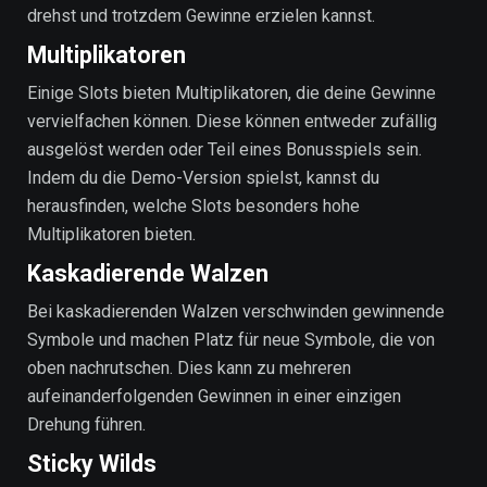
drehst und trotzdem Gewinne erzielen kannst.
Multiplikatoren
Einige Slots bieten Multiplikatoren, die deine Gewinne
vervielfachen können. Diese können entweder zufällig
ausgelöst werden oder Teil eines Bonusspiels sein.
Indem du die Demo-Version spielst, kannst du
herausfinden, welche Slots besonders hohe
Multiplikatoren bieten.
Kaskadierende Walzen
Bei kaskadierenden Walzen verschwinden gewinnende
Symbole und machen Platz für neue Symbole, die von
oben nachrutschen. Dies kann zu mehreren
aufeinanderfolgenden Gewinnen in einer einzigen
Drehung führen.
Sticky Wilds