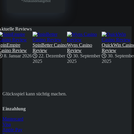
*Neukundenangebot
Aktuelle Reviews
SpinEmpire
SpinBetter Casino
Wyns Casino
QuickWin Casin
Casino Review
Review
Review
Review
8. Januar 2026
22. Dezember
30. September
30. Septembe
2025
2025
2025
Glücksspiel kann süchtig machen.
Einzahlung
Mastercard
Visa
Apple Pay