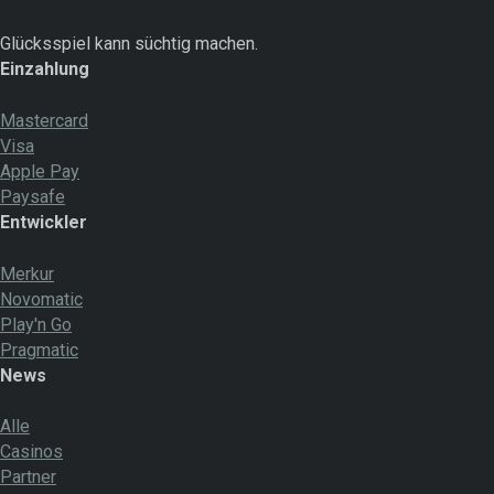
Glücksspiel kann süchtig machen.
Einzahlung
Mastercard
Visa
Apple Pay
Paysafe
Entwickler
Merkur
Novomatic
Play'n Go
Pragmatic
News
Alle
Casinos
Partner