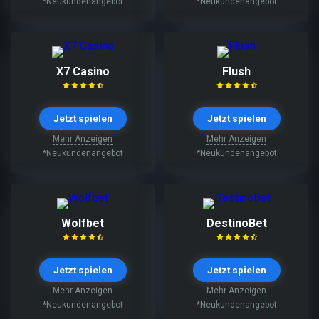
*Neukundenangebot
*Neukundenangebot
X7 Casino
Flush
Jetzt spielen
Jetzt spielen
Mehr Anzeigen
Mehr Anzeigen
*Neukundenangebot
*Neukundenangebot
Wolfbet
DestinoBet
Jetzt spielen
Jetzt spielen
Mehr Anzeigen
Mehr Anzeigen
*Neukundenangebot
*Neukundenangebot