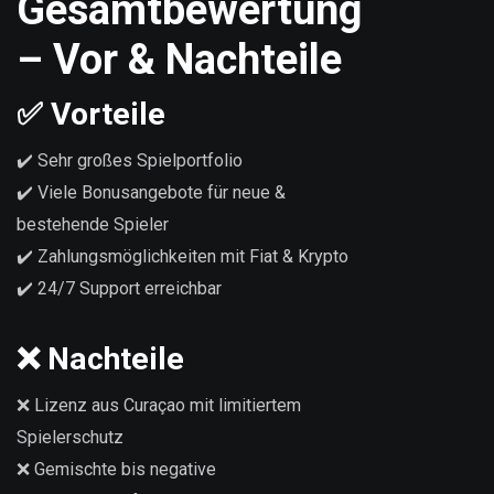
Gesamtbewertung
– Vor & Nachteile
✅ Vorteile
✔️ Sehr großes Spielportfolio
✔️ Viele Bonusangebote für neue &
bestehende Spieler
✔️ Zahlungsmöglichkeiten mit Fiat & Krypto
✔️ 24/7 Support erreichbar
❌ Nachteile
❌ Lizenz aus Curaçao mit limitiertem
Spielerschutz
❌ Gemischte bis negative