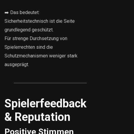
➡️ Das bedeutet:
Sicherheitstechnisch ist die Seite
grundlegend geschützt.
Für strenge Durchsetzung von
Spielerrechten sind die
Schutzmechanismen weniger stark
ausgeprägt.
Spielerfeedback
& Reputation
Positive Stimmen