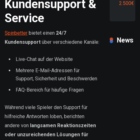
Kundensupport &
2.500€
Service
Spinbetter
bietet einen
24/7
News
Kundensupport
über verschiedene Kanäle:
Live-Chat auf der Website
Mehrere E-Mail-Adressen für
Support, Sicherheit und Beschwerden
FAQ-Bereich für häufige Fragen
Während viele Spieler den Support für
hilfreiche Antworten loben, berichten
andere von
langsamen Reaktionszeiten
oder unzureichenden Lösungen für