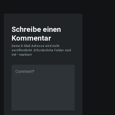
2026
371
September
462
September
462
2025
2025
Schreibe einen
Kommentar
Deine E-Mail-Adresse wird nicht
veröffentlicht.
Erforderliche Felder sind
mit
*
markiert