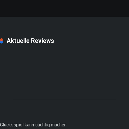
Aktuelle Reviews
SpinEmpire
SpinBetter
Wyns
Casino
Casino
Casino
Review
Review
Review
8.
22.
30.
Januar
Dezember
September
2026
2025
2025
Glücksspiel kann süchtig machen.