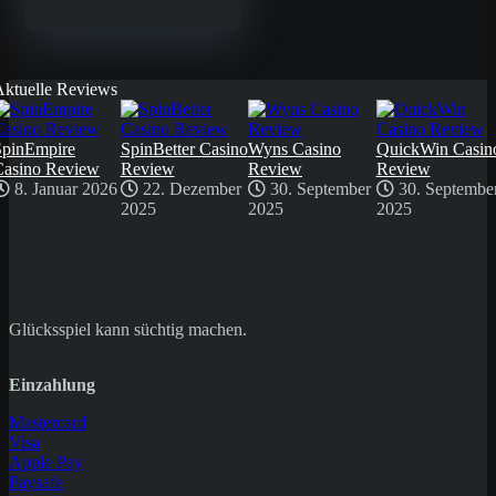
Aktuelle Reviews
SpinEmpire
SpinBetter Casino
Wyns Casino
QuickWin Casin
Casino Review
Review
Review
Review
8. Januar 2026
22. Dezember
30. September
30. Septembe
2025
2025
2025
Glücksspiel kann süchtig machen.
Einzahlung
Mastercard
Visa
Apple Pay
Paysafe