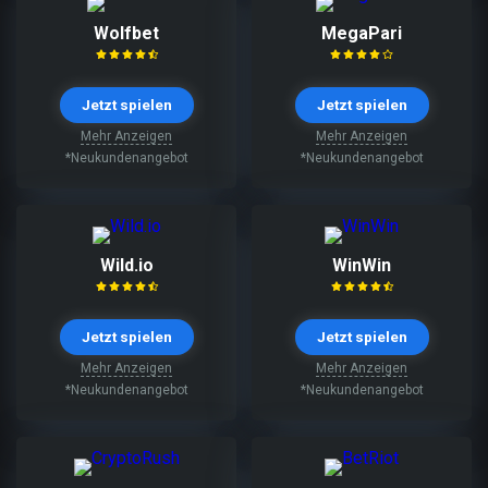
Wolfbet
MegaPari
Jetzt spielen
Jetzt spielen
Mehr Anzeigen
Mehr Anzeigen
*Neukundenangebot
*Neukundenangebot
Wild.io
WinWin
Jetzt spielen
Jetzt spielen
Mehr Anzeigen
Mehr Anzeigen
*Neukundenangebot
*Neukundenangebot