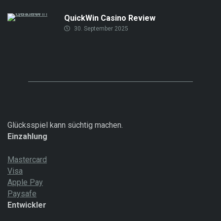
QuickWin Casino Review
30. September 2025
Glücksspiel kann süchtig machen.
Einzahlung
Mastercard
Visa
Apple Pay
Paysafe
Entwickler