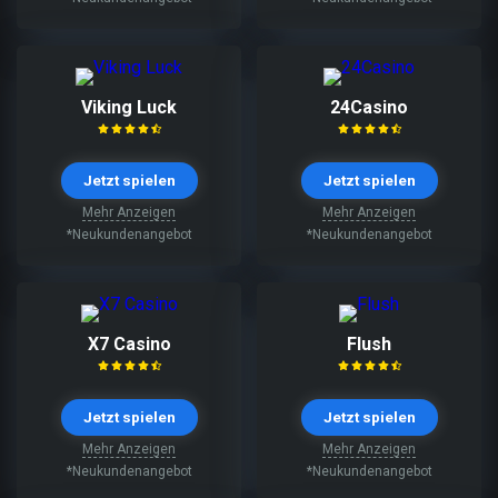
Viking Luck
24Casino
Jetzt spielen
Jetzt spielen
Mehr Anzeigen
Mehr Anzeigen
*Neukundenangebot
*Neukundenangebot
X7 Casino
Flush
Jetzt spielen
Jetzt spielen
Mehr Anzeigen
Mehr Anzeigen
*Neukundenangebot
*Neukundenangebot