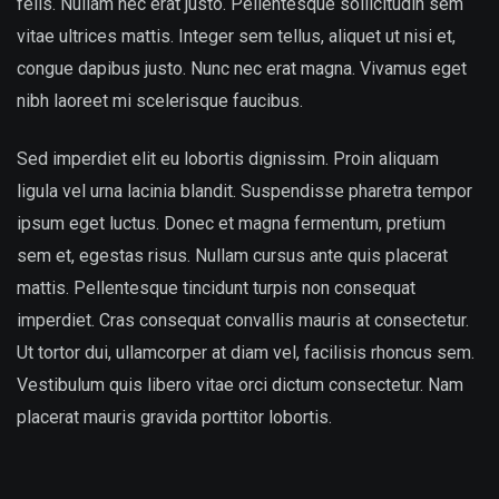
felis. Nullam nec erat justo. Pellentesque sollicitudin sem
vitae ultrices mattis. Integer sem tellus, aliquet ut nisi et,
congue dapibus justo. Nunc nec erat magna. Vivamus eget
nibh laoreet mi scelerisque faucibus.
Sed imperdiet elit eu lobortis dignissim. Proin aliquam
ligula vel urna lacinia blandit. Suspendisse pharetra tempor
ipsum eget luctus. Donec et magna fermentum, pretium
sem et, egestas risus. Nullam cursus ante quis placerat
mattis. Pellentesque tincidunt turpis non consequat
imperdiet. Cras consequat convallis mauris at consectetur.
Ut tortor dui, ullamcorper at diam vel, facilisis rhoncus sem.
Vestibulum quis libero vitae orci dictum consectetur. Nam
placerat mauris gravida porttitor lobortis.