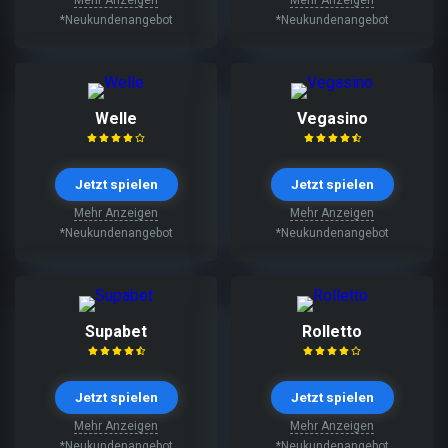
Mehr Anzeigen
Mehr Anzeigen
*Neukundenangebot
*Neukundenangebot
Welle
Vegasino
Jetzt spielen
Jetzt spielen
Mehr Anzeigen
Mehr Anzeigen
*Neukundenangebot
*Neukundenangebot
Supabet
Rolletto
Jetzt spielen
Jetzt spielen
Mehr Anzeigen
Mehr Anzeigen
*Neukundenangebot
*Neukundenangebot