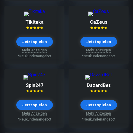
Tikitaka
CaZeus
Jetzt spielen
Jetzt spielen
Mehr Anzeigen
Mehr Anzeigen
*Neukundenangebot
*Neukundenangebot
Spin247
DazardBet
Jetzt spielen
Jetzt spielen
Mehr Anzeigen
Mehr Anzeigen
*Neukundenangebot
*Neukundenangebot