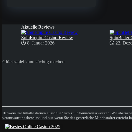
Aktuelle Reviews
SpinEmpire Casino Review
SpinBetter
8. Januar 2026
22. Dez
Glücksspiel kann süchtig machen.
Hinweis
Die Inhalte dienen ausschließlich zu Informationszwecken. Wir übernehme
verantwortungsbewusst und nur, wenn Sie das gesetzliche Mindestalter erreicht h
© Copyright 2024