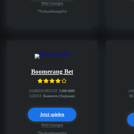
Mehr Anzeigen
*Neukundenangebot
Boomerang Bet
JAHRESUMSATZ:
5.000.000€
JA
LIZENZ:
Komoren (Anjouan)
BE
Jetzt spielen
Mehr Anzeigen
*Neukundenangebot