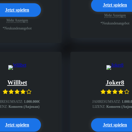
Jetzt spielen
Jetzt spielen
Mehr Anzeigen
Mehr Anzeigen
*Neukundenangebot
*Neukundenangebot
Willbet
Joker8
HRESUMSATZ:
1.000.000€
JAHRESUMSATZ:
1.000.
ZENZ:
Komoren (Anjouan)
LIZENZ:
Komoren (Anjou
Jetzt spielen
Jetzt spielen