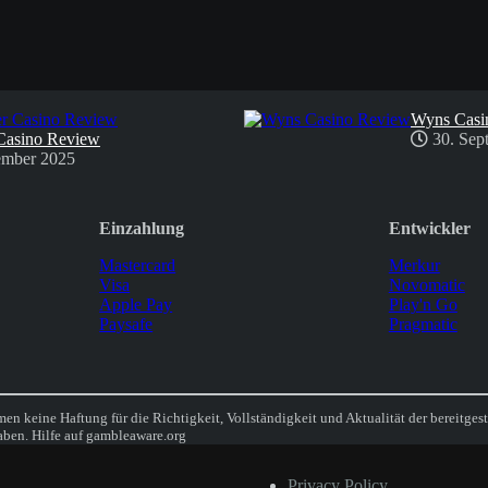
Wyns Casi
 Casino Review
30. Sep
ember 2025
Einzahlung
Entwickler
Mastercard
Merkur
Visa
Novomatic
Apple Pay
Play'n Go
Paysafe
Pragmatic
n keine Haftung für die Richtigkeit, Vollständigkeit und Aktualität der bereitges
aben. Hilfe auf gambleaware.org
Privacy Policy