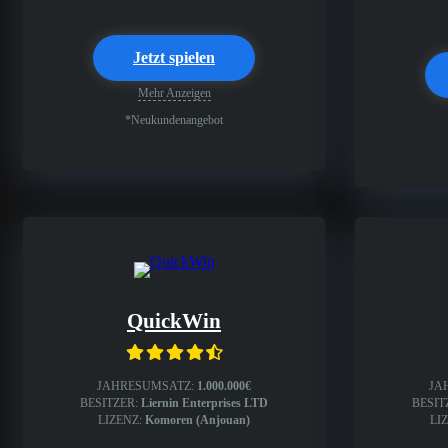
Jetzt spielen
Mehr Anzeigen
*Neukundenangebot
QuickWin
JAHRESUMSATZ:
1.000.000€
JA
BESITZER:
Liernin Enterprises LTD
BESIT
LIZENZ:
Komoren (Anjouan)
LI