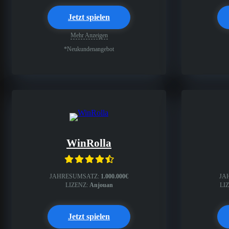
Jetzt spielen
Mehr Anzeigen
*Neukundenangebot
WinRolla
JAHRESUMSATZ:
1.000.000€
JA
LIZENZ:
Anjouan
LI
Jetzt spielen