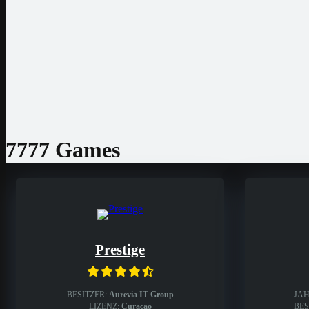
Aus
7777 Games
Prestige
BESITZER:
Aurevia IT Group
JA
LIZENZ:
Curacao
BES