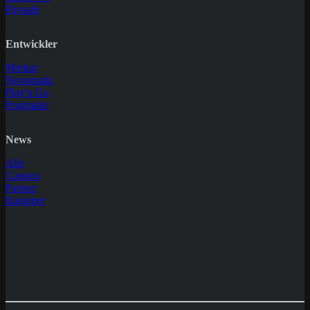
Paysafe
Entwickler
Merkur
Novomatic
Play'n Go
Pragmatic
News
Alle
Casinos
Partner
Ratgeber