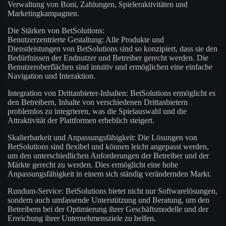
Verwaltung von Boni, Zahlungen, Spieleraktivitäten und
Marketingkampagnen.
Die Stärken von BetSolutions:
Benutzerzentrierte Gestaltung: Alle Produkte und
Dienstleistungen von BetSolutions sind so konzipiert, dass sie den
Bedürfnissen der Endnutzer und Betreiber gerecht werden. Die
Benutzeroberflächen sind intuitiv und ermöglichen eine einfache
Navigation und Interaktion.
Integration von Drittanbieter-Inhalten: BetSolutions ermöglicht es
den Betreibern, Inhalte von verschiedenen Drittanbietern
problemlos zu integrieren, was die Spielauswahl und die
Attraktivität der Plattformen erheblich steigert.
Skalierbarkeit und Anpassungsfähigkeit: Die Lösungen von
BetSolutions sind flexibel und können leicht angepasst werden,
um den unterschiedlichen Anforderungen der Betreiber und der
Märkte gerecht zu werden. Dies ermöglicht eine hohe
Anpassungsfähigkeit in einem sich ständig verändernden Markt.
Rundum-Service: BetSolutions bietet nicht nur Softwarelösungen,
sondern auch umfassende Unterstützung und Beratung, um den
Betreibern bei der Optimierung ihrer Geschäftsmodelle und der
Erreichung ihrer Unternehmensziele zu helfen.