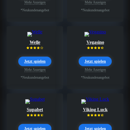
Mehr Anzeigen
Mehr Anzeigen
*Neukundenangebot
*Neukundenangebot
Welle
Vegasino
Jetzt spielen
Jetzt spielen
Mehr Anzeigen
Mehr Anzeigen
*Neukundenangebot
*Neukundenangebot
Supabet
Viking Luck
Jetzt spielen
Jetzt spielen