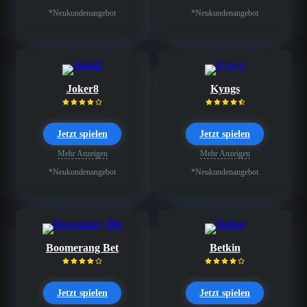
*Neukundenangebot
*Neukundenangebot
Joker8
Kyngs
Jetzt spielen
Jetzt spielen
Mehr Anzeigen
Mehr Anzeigen
*Neukundenangebot
*Neukundenangebot
Boomerang Bet
Betkin
Jetzt spielen
Jetzt spielen