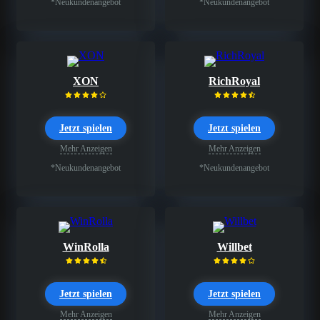
*Neukundenangebot
*Neukundenangebot
XON
RichRoyal
Jetzt spielen
Jetzt spielen
Mehr Anzeigen
Mehr Anzeigen
*Neukundenangebot
*Neukundenangebot
WinRolla
Willbet
Jetzt spielen
Jetzt spielen
Mehr Anzeigen
Mehr Anzeigen