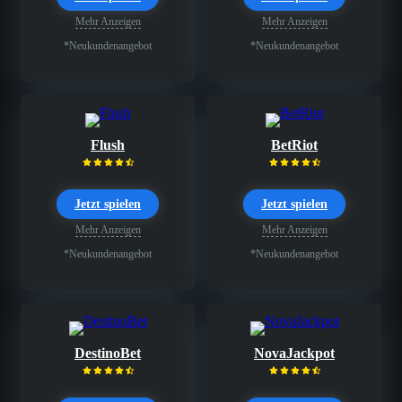
Mehr Anzeigen
Mehr Anzeigen
*Neukundenangebot
*Neukundenangebot
Flush
BetRiot
Jetzt spielen
Jetzt spielen
Mehr Anzeigen
Mehr Anzeigen
*Neukundenangebot
*Neukundenangebot
DestinoBet
NovaJackpot