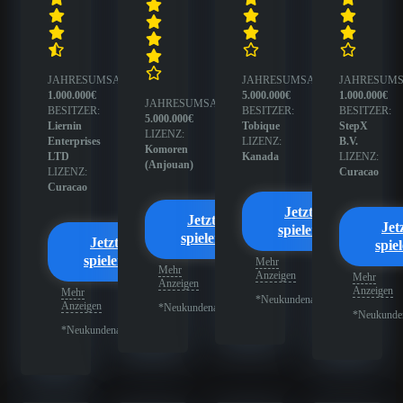
JAHRESUMSATZ:
JAHRESUMSATZ:
JAHRESUMS
1.000.000€
5.000.000€
1.000.000€
JAHRESUMSATZ:
BESITZER:
BESITZER:
BESITZER:
5.000.000€
Liernin
Tobique
StepX
LIZENZ:
Enterprises
LIZENZ:
B.V.
Komoren
LTD
Kanada
LIZENZ:
(Anjouan)
LIZENZ:
Curacao
Curacao
Jetzt
Jetzt
Jet
spielen
spielen
Jetzt
spie
spielen
Mehr
Mehr
Anzeigen
Mehr
Anzeigen
Anzeigen
Mehr
*Neukundenangebot
Anzeigen
*Neukundenangebot
*Neukunde
*Neukundenangebot