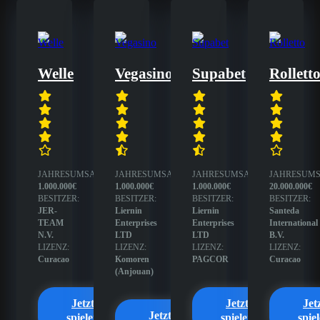
Welle
Vegasino
Supabet
Rollett
JAHRESUMSATZ:
JAHRESUMSATZ:
JAHRESUMSATZ:
JAHRESUMS
1.000.000€
1.000.000€
1.000.000€
20.000.000€
BESITZER:
BESITZER:
BESITZER:
BESITZER:
JER-
Liernin
Liernin
Santeda
TEAM
Enterprises
Enterprises
International
N.V.
LTD
LTD
B.V.
LIZENZ:
LIZENZ:
LIZENZ:
LIZENZ:
Curacao
Komoren
PAGCOR
Curacao
(Anjouan)
Jetzt
Jetzt
Jet
Jetzt
spielen
spielen
spie