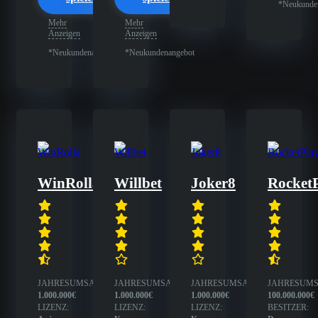
*Neukunde
Mehr
Mehr
Anzeigen
Anzeigen
*Neukundenangebot
*Neukundenangebot
WinRolla
Willbet
Joker8
Rocket
JAHRESUMSATZ:
JAHRESUMSATZ:
JAHRESUMSATZ:
JAHRESUMS
1.000.000€
1.000.000€
1.000.000€
100.000.000€
LIZENZ:
LIZENZ:
LIZENZ:
BESITZER: