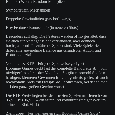
Random Wilds / Random Multipliers
Symboltausch-Mechaniken
Doppelte Gewinnlinien (pay both ways)
Buy Feature / Bonuskäufe (in neueren Slots)
Besonders auffällig: Die Features werden oft so gestaltet, dass
sie auch für Anfänger leicht verständlich, aber dennoch
hochspannend für erfahrene Spieler sind. Viele Spiele bieten
dabei eine angenehme Balance aus Grundspiel-Action und
Bonuspotenzial.
Volatilität & RTP – Für jede Spielweise geeignet
Booming Games deckt fast die komplette Bandbreite ab – von
niedriger bis sehr hoher Volatilität. So gibt es sowohl Spiele mit
häufigen, kleineren Gewinnen für Gelegenheitsspieler, als auch
hochvolatile Slots mit Freispiel-Multiplikatoren, bei denen man
auf den ganz großen Gewinn wartet.
Die RTP-Werte liegen bei den meisten Spielen im Bereich von
95,5 % bis 96,5 % – ein fairer und konkurrenzfähiger Wert im
aktuellen Slot-Markt.
Zielgruppe – Für wen eignen sich Booming Games Slots?