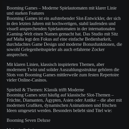
Booming Games – Moderne Spielautomaten mit klarer Linie
und starken Features
Booming Games ist ein aufstrebender Slot-Entwickler, der sich
in den letzten Jahren mit hochwertigen, stabil laufenden und
visuell ansprechenden Spielautomaten in der internationalen
iGaming-Welt einen Namen gemacht hat. Das Studio mit Sitz
auf Malta legt den Fokus auf eine einfache Bedienbarkeit,
durchdachtes Game Design und moderne Bonusfunktionen, die
sowohl Gelegenheitsspieler als auch erfahrene Zocker
ansprechen.
Mit klaren Linien, klassisch inspirierten Themen, aber
modernem Twist und solider Auszahlungsstruktur gehören die
Slots von Booming Games mittlerweile zum festen Repertoire
vieler Online-Casinos.
Spielstil & Themen: Klassik trifft Moderne
Booming Games setzt häufig auf klassische Slot-Themen –
Früchte, Diamanten, Ägypten, Asien oder Antike – die aber mit
modernen Grafiken, dynamischen Animationen und frischen
Ideen umgesetzt werden. Besonders beliebt sind Titel wie:
Booming Seven Deluxe