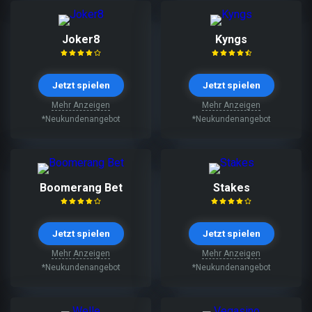
Joker8
Kyngs
Jetzt spielen
Jetzt spielen
Mehr Anzeigen
Mehr Anzeigen
*Neukundenangebot
*Neukundenangebot
Boomerang Bet
Stakes
Jetzt spielen
Jetzt spielen
Mehr Anzeigen
Mehr Anzeigen
*Neukundenangebot
*Neukundenangebot