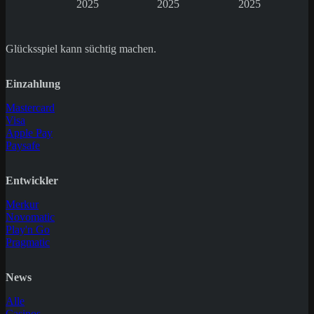
2025
2025
2025
Glücksspiel kann süchtig machen.
Einzahlung
Mastercard
Visa
Apple Pay
Paysafe
Entwickler
Merkur
Novomatic
Play'n Go
Pragmatic
News
Alle
Casinos