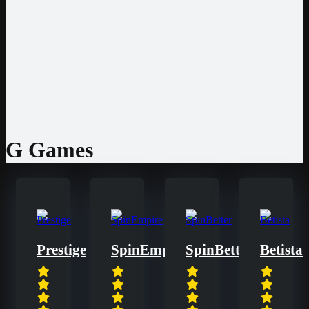
Jeton
CashtoCode
MiFinity
MuchBetter
Auszahlmethoden
Bank Überweisung
MasterCard
Visa
Skrill
Bitcoin
G Games
Prestige
SpinEmpire
SpinBetter
Betista