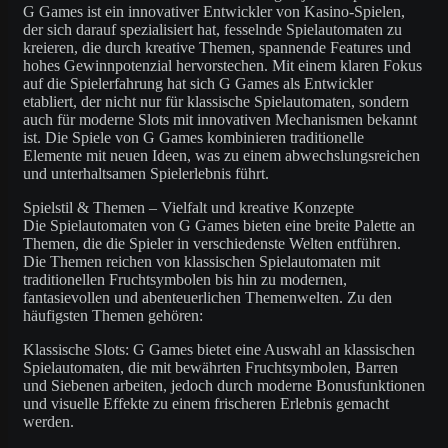
G Games ist ein innovativer Entwickler von Kasino-Spielen,
der sich darauf spezialisiert hat, fesselnde Spielautomaten zu
kreieren, die durch kreative Themen, spannende Features und
hohes Gewinnpotenzial hervorstechen. Mit einem klaren Fokus
auf die Spielerfahrung hat sich G Games als Entwickler
etabliert, der nicht nur für klassische Spielautomaten, sondern
auch für moderne Slots mit innovativen Mechanismen bekannt
ist. Die Spiele von G Games kombinieren traditionelle
Elemente mit neuen Ideen, was zu einem abwechslungsreichen
und unterhaltsamen Spielerlebnis führt.
Spielstil & Themen – Vielfalt und kreative Konzepte
Die Spielautomaten von G Games bieten eine breite Palette an
Themen, die die Spieler in verschiedenste Welten entführen.
Die Themen reichen von klassischen Spielautomaten mit
traditionellen Fruchtsymbolen bis hin zu modernen,
fantasievollen und abenteuerlichen Themenwelten. Zu den
häufigsten Themen gehören:
Klassische Slots: G Games bietet eine Auswahl an klassischen
Spielautomaten, die mit bewährten Fruchtsymbolen, Barren
und Siebenen arbeiten, jedoch durch moderne Bonusfunktionen
und visuelle Effekte zu einem frischeren Erlebnis gemacht
werden.