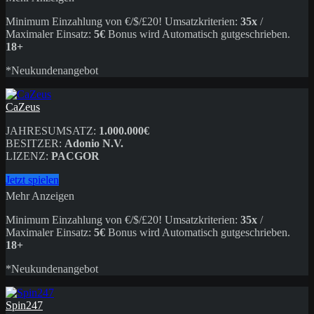
Minimum Einzahlung von €/$/£20! Umsatzkriterien:
35x
/
Maximaler Einsatz:
5€
Bonus wird Automatisch gutgeschrieben.
18+
*Neukundenangebot
CaZeus
JAHRESUMSATZ:
1.000.000€
BESITZER:
Adonio N.V.
LIZENZ:
PACGOR
Jetzt spielen
Mehr Anzeigen
Minimum Einzahlung von €/$/£20! Umsatzkriterien:
35x
/
Maximaler Einsatz:
5€
Bonus wird Automatisch gutgeschrieben.
18+
*Neukundenangebot
Spin247