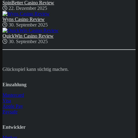
SpinBetter Casino Review
22. Dezember 2025
Wyns Casino Review
30. September 2025
QuickWin Casino Review
30. September 2025
Glücksspiel kann süchtig machen.
Einzahlung
Mastercard
Visa
Apple Pay
Paysafe
Entwickler
Merkur