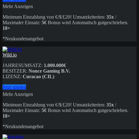
Mehr Anzeigen
Minimum Einzahlung von €/$/£20! Umsatzkriterien:
35x
/
Maximaler Einsatz:
5€
Bonus wird Automatisch gutgeschrieben.
18+
*Neukundenangebot
Wild.io
JAHRESUMSATZ:
1.000.000€
BESITZER:
Nonce Gaming B.V.
LIZENZ:
Curacao (CIL)
Jetzt spielen
Mehr Anzeigen
Minimum Einzahlung von €/$/£20! Umsatzkriterien:
35x
/
Maximaler Einsatz:
5€
Bonus wird Automatisch gutgeschrieben.
18+
*Neukundenangebot