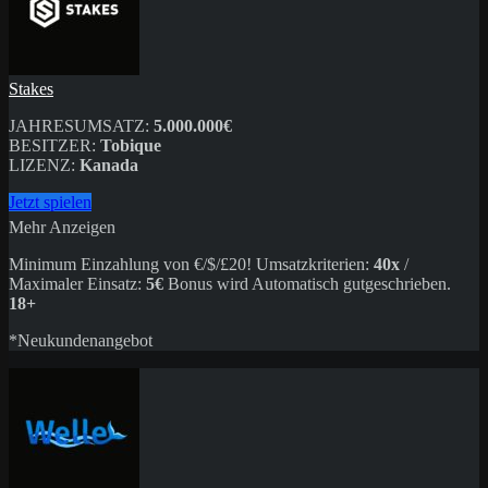
Stakes
JAHRESUMSATZ:
5.000.000€
BESITZER:
Tobique
LIZENZ:
Kanada
Jetzt spielen
Mehr Anzeigen
Minimum Einzahlung von €/$/£20! Umsatzkriterien:
40x
/
Maximaler Einsatz:
5€
Bonus wird Automatisch gutgeschrieben.
18+
*Neukundenangebot