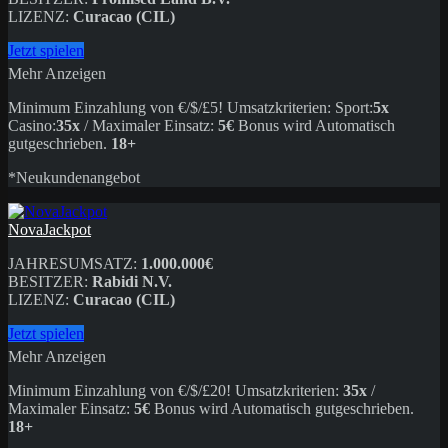
LIZENZ:
Curacao (CIL)
Jetzt spielen
Mehr Anzeigen
Minimum Einzahlung von €/$/£5! Umsatzkriterien: Sport:
5x
Casino:
35x
/ Maximaler Einsatz:
5€
Bonus wird Automatisch
gutgeschrieben.
18+
*Neukundenangebot
NovaJackpot
JAHRESUMSATZ:
1.000.000€
BESITZER:
Rabidi N.V.
LIZENZ:
Curacao (CIL)
Jetzt spielen
Mehr Anzeigen
Minimum Einzahlung von €/$/£20! Umsatzkriterien:
35x
/
Maximaler Einsatz:
5€
Bonus wird Automatisch gutgeschrieben.
18+