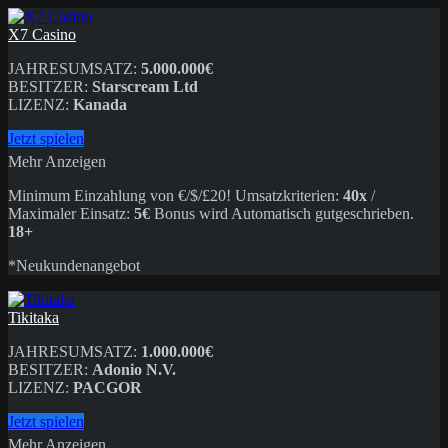
X7 Casino
JAHRESUMSATZ:
5.000.000€
BESITZER:
Starscream Ltd
LIZENZ:
Kanada
Jetzt spielen
Mehr Anzeigen
Minimum Einzahlung von €/$/£20! Umsatzkriterien:
40x
/
Maximaler Einsatz:
5€
Bonus wird Automatisch gutgeschrieben.
18+
*Neukundenangebot
Tikitaka
JAHRESUMSATZ:
1.000.000€
BESITZER:
Adonio N.V.
LIZENZ:
PACGOR
Jetzt spielen
Mehr Anzeigen