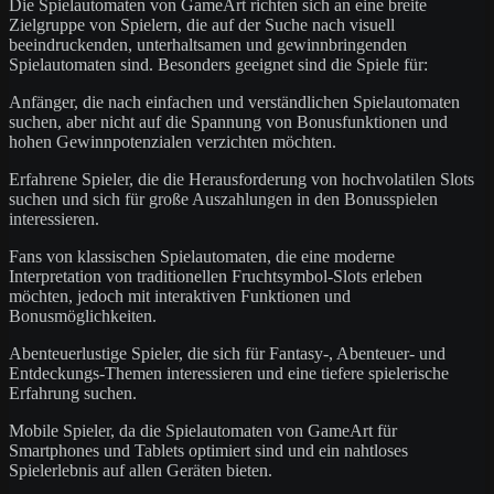
Die Spielautomaten von GameArt richten sich an eine breite
Zielgruppe von Spielern, die auf der Suche nach visuell
beeindruckenden, unterhaltsamen und gewinnbringenden
Spielautomaten sind. Besonders geeignet sind die Spiele für:
Anfänger, die nach einfachen und verständlichen Spielautomaten
suchen, aber nicht auf die Spannung von Bonusfunktionen und
hohen Gewinnpotenzialen verzichten möchten.
Erfahrene Spieler, die die Herausforderung von hochvolatilen Slots
suchen und sich für große Auszahlungen in den Bonusspielen
interessieren.
Fans von klassischen Spielautomaten, die eine moderne
Interpretation von traditionellen Fruchtsymbol-Slots erleben
möchten, jedoch mit interaktiven Funktionen und
Bonusmöglichkeiten.
Abenteuerlustige Spieler, die sich für Fantasy-, Abenteuer- und
Entdeckungs-Themen interessieren und eine tiefere spielerische
Erfahrung suchen.
Mobile Spieler, da die Spielautomaten von GameArt für
Smartphones und Tablets optimiert sind und ein nahtloses
Spielerlebnis auf allen Geräten bieten.