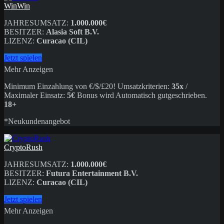
WinWin
JAHRESUMSATZ:
1.000.000€
BESITZER:
Alasia Soft B.V.
LIZENZ:
Curacao (CIL)
Jetzt spielen
Mehr Anzeigen
Minimum Einzahlung von €/$/£20! Umsatzkriterien:
35x
/
Maximaler Einsatz:
5€
Bonus wird Automatisch gutgeschrieben.
18+
*Neukundenangebot
CryptoRush
JAHRESUMSATZ:
1.000.000€
BESITZER:
Futura Entertainment B.V.
LIZENZ:
Curacao (CIL)
Jetzt spielen
Mehr Anzeigen