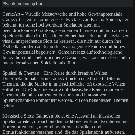
*Neukundenangebot
GameArt – Visuelle Meisterwerke und hohe Gewinnpotenziale
GameArt ist ein renommierter Entwickler von Kasino-Spielen, der
bekannt für seine hochwertigen Spielautomaten mit
beeindruckenden Grafiken, spannenden Themen und innovativen
Spielmechaniken ist. Das Unternehmen hat sich darauf spezialisiert,
visuell ansprechende Slots zu kreieren, die nicht nur durch ihre
Ästhetik, sondern auch durch hervorragende Features und hohes
Gewinnpotenzial begeistern. GameArt setzt auf technologische
Innovation und spielerorientierte Designs, was zu einem fesselnden
und unterhaltsamen Spielerlebnis führt.
Spielstil & Themen – Eine Reise durch kreative Welten
Die Spielautomaten von GameArt bieten eine breite Palette an
Themen, die die Spieler in unterschiedliche, oft exotische Welten
entführen. Die Slots bieten sowohl klassische als auch moderne
Themen, die mit spannenden Features und innovativen
Spielmechaniken kombiniert werden. Zu den beliebtesten Themen
gehören:
Klassische Slots: GameArt bietet eine Auswahl an klassischen
Spielautomaten, die sich an den traditionellen Fruchtsymbolen und
Barren orientieren, aber mit modernen Grafiken und
Bonusfunktionen versehen sind, die das Spielerlebnis aufwerten.