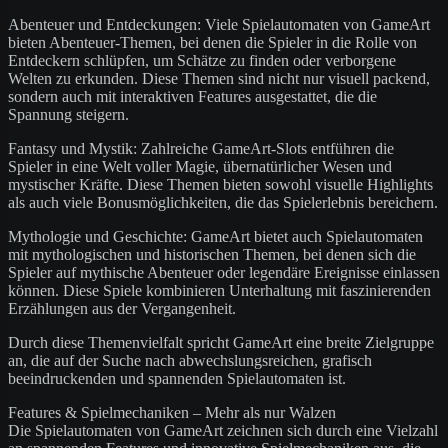
Abenteuer und Entdeckungen: Viele Spielautomaten von GameArt
bieten Abenteuer-Themen, bei denen die Spieler in die Rolle von
Entdeckern schlüpfen, um Schätze zu finden oder verborgene
Welten zu erkunden. Diese Themen sind nicht nur visuell packend,
sondern auch mit interaktiven Features ausgestattet, die die
Spannung steigern.
Fantasy und Mystik: Zahlreiche GameArt-Slots entführen die
Spieler in eine Welt voller Magie, übernatürlicher Wesen und
mystischer Kräfte. Diese Themen bieten sowohl visuelle Highlights
als auch viele Bonusmöglichkeiten, die das Spielerlebnis bereichern.
Mythologie und Geschichte: GameArt bietet auch Spielautomaten
mit mythologischen und historischen Themen, bei denen sich die
Spieler auf mythische Abenteuer oder legendäre Ereignisse einlassen
können. Diese Spiele kombinieren Unterhaltung mit faszinierenden
Erzählungen aus der Vergangenheit.
Durch diese Themenvielfalt spricht GameArt eine breite Zielgruppe
an, die auf der Suche nach abwechslungsreichen, grafisch
beeindruckenden und spannenden Spielautomaten ist.
Features & Spielmechaniken – Mehr als nur Walzen
Die Spielautomaten von GameArt zeichnen sich durch eine Vielzahl