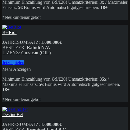
Minimum Einzahlung von €/$/£20! Umsatzkriterien:
3x
/ Maximaler
Einsatz:
5€
Bonus wird Automatisch gutgeschrieben.
18+
*Neukundenangebot
BetRiot
JAHRESUMSATZ:
1.000.000€
BESITZER:
Rabidi N.V.
LIZENZ:
Curacao (CIL)
Jetzt spielen
Mehr Anzeigen
Minimum Einzahlung von €/$/£20! Umsatzkriterien:
35x
/
Maximaler Einsatz:
5€
Bonus wird Automatisch gutgeschrieben.
18+
*Neukundenangebot
DestinoBet
JAHRESUMSATZ:
1.000.000€
BESITZER:
Promised Land B.V.