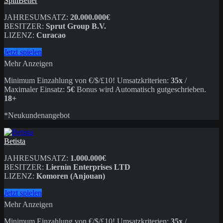
SpinBetter
JAHRESUMSATZ:
20.000.000€
BESITZER:
Sprut Group B.V.
LIZENZ:
Curacao
Jetzt spielen
Mehr Anzeigen
Minimum Einzahlung von €/$/£10! Umsatzkriterien:
35x
/
Maximaler Einsatz:
5€
Bonus wird Automatisch gutgeschrieben.
18+
*Neukundenangebot
Betista
JAHRESUMSATZ:
1.000.000€
BESITZER:
Liernin Enterprises LTD
LIZENZ:
Komoren (Anjouan)
Jetzt spielen
Mehr Anzeigen
Minimum Einzahlung von €/$/£10! Umsatzkriterien:
35x
/