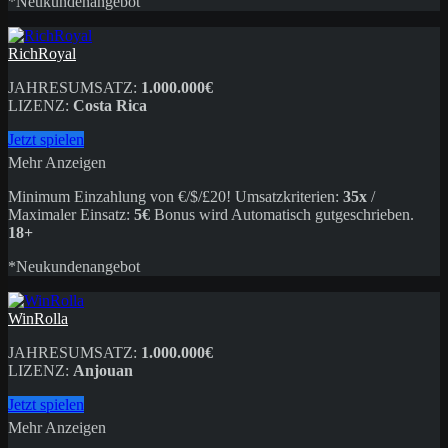
*Neukundenangebot
RichRoyal
JAHRESUMSATZ:
1.000.000€
LIZENZ:
Costa Rica
Jetzt spielen
Mehr Anzeigen
Minimum Einzahlung von €/$/£20! Umsatzkriterien:
35x
/
Maximaler Einsatz:
5€
Bonus wird Automatisch gutgeschrieben.
18+
*Neukundenangebot
WinRolla
JAHRESUMSATZ:
1.000.000€
LIZENZ:
Anjouan
Jetzt spielen
Mehr Anzeigen