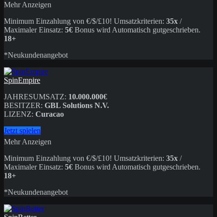
Mehr Anzeigen
Minimum Einzahlung von €/$/£10! Umsatzkriterien:
35x
/
Maximaler Einsatz:
5€
Bonus wird Automatisch gutgeschrieben.
18+
*Neukundenangebot
SpinEmpire
JAHRESUMSATZ:
10.000.000€
BESITZER:
GBL Solutions N.V.
LIZENZ:
Curacao
Jetzt spielen
Mehr Anzeigen
Minimum Einzahlung von €/$/£10! Umsatzkriterien:
35x
/
Maximaler Einsatz:
5€
Bonus wird Automatisch gutgeschrieben.
18+
*Neukundenangebot