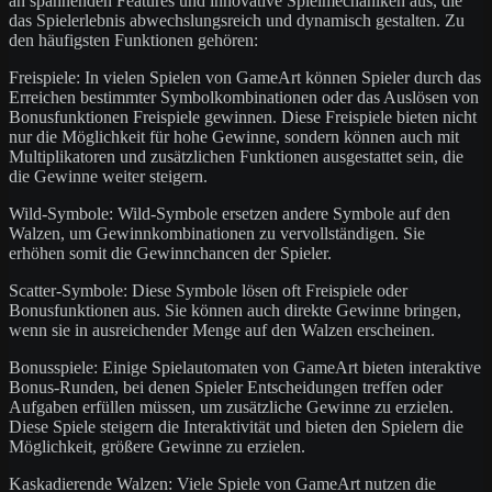
an spannenden Features und innovative Spielmechaniken aus, die
das Spielerlebnis abwechslungsreich und dynamisch gestalten. Zu
den häufigsten Funktionen gehören:
Freispiele: In vielen Spielen von GameArt können Spieler durch das
Erreichen bestimmter Symbolkombinationen oder das Auslösen von
Bonusfunktionen Freispiele gewinnen. Diese Freispiele bieten nicht
nur die Möglichkeit für hohe Gewinne, sondern können auch mit
Multiplikatoren und zusätzlichen Funktionen ausgestattet sein, die
die Gewinne weiter steigern.
Wild-Symbole: Wild-Symbole ersetzen andere Symbole auf den
Walzen, um Gewinnkombinationen zu vervollständigen. Sie
erhöhen somit die Gewinnchancen der Spieler.
Scatter-Symbole: Diese Symbole lösen oft Freispiele oder
Bonusfunktionen aus. Sie können auch direkte Gewinne bringen,
wenn sie in ausreichender Menge auf den Walzen erscheinen.
Bonusspiele: Einige Spielautomaten von GameArt bieten interaktive
Bonus-Runden, bei denen Spieler Entscheidungen treffen oder
Aufgaben erfüllen müssen, um zusätzliche Gewinne zu erzielen.
Diese Spiele steigern die Interaktivität und bieten den Spielern die
Möglichkeit, größere Gewinne zu erzielen.
Kaskadierende Walzen: Viele Spiele von GameArt nutzen die