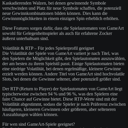
Kaskadierenden Walzen, bei denen gewinnende Symbole
verschwinden und Platz für neue Symbole schaffen, die potenziell
neue Gewinnkombinationen bilden können. Dies kann die
Gewinnmöglichkeiten in einem einzigen Spin erheblich erhöhen.
Diese Features sorgen dafür, dass die Spielautomaten von GameArt
sowohl für Gelegenheitsspieler als auch für erfahrene Zocker
äußerst unterhaltsam sind.
Volatilität & RTP – Für jedes Spielerprofil geeignet
Die Volatilität der Spiele von GameArt variiert je nach Titel, was
den Spielern die Möglichkeit gibt, den Spielautomaten auszuwählen,
der am besten zu ihrem Spielstil passt. Einige Spielautomaten bieten
eine niedrige Volatilität, bei denen regelmäßige, kleinere Gewinne
erzielt werden können. Andere Titel von GameArt sind hochvolatile
Slots, bei denen die Gewinne seltener, aber potenziell größer sind.
Der RTP (Return to Player) der Spielautomaten von GameArt liegt
typischerweise zwischen 94 % und 96 %, was den Spielern eine
faire Chance auf Gewinne bietet. Diese RTP-Werte sind mit der
Volatilität abgestimmt, sodass die Spieler je nach Präferenz zwischen
häufigeren, kleineren Gewinnen oder größeren, aber selteneren
Auszahlungen wählen können.
Für wen sind GameArt-Spiele geeignet?