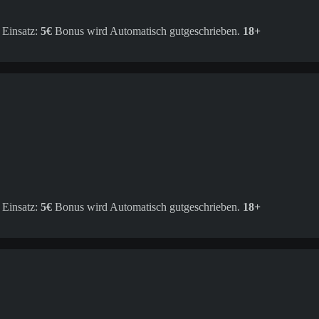
 Einsatz:
5€
Bonus wird Automatisch gutgeschrieben.
18+
 Einsatz:
5€
Bonus wird Automatisch gutgeschrieben.
18+