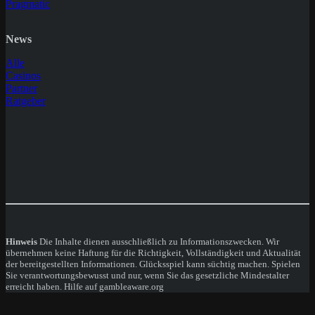
Pragmatic
News
Alle
Casinos
Partner
Ratgeber
Hinweis
Die Inhalte dienen ausschließlich zu Informationszwecken. Wir
übernehmen keine Haftung für die Richtigkeit, Vollständigkeit und Aktualität
der bereitgestellten Informationen. Glücksspiel kann süchtig machen. Spielen
Sie verantwortungsbewusst und nur, wenn Sie das gesetzliche Mindestalter
erreicht haben. Hilfe auf gambleaware.org