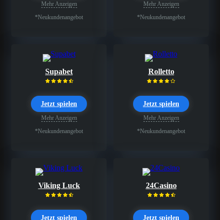
Mehr Anzeigen
Mehr Anzeigen
*Neukundenangebot
*Neukundenangebot
Supabet
Rolletto
Jetzt spielen
Jetzt spielen
Mehr Anzeigen
Mehr Anzeigen
*Neukundenangebot
*Neukundenangebot
Viking Luck
24Casino
Jetzt spielen
Jetzt spielen