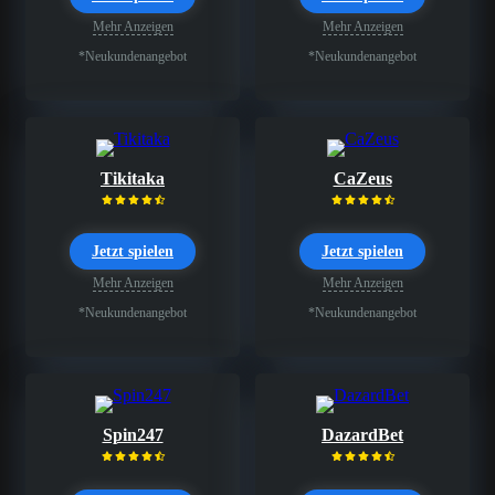
Mehr Anzeigen
Mehr Anzeigen
*Neukundenangebot
*Neukundenangebot
Tikitaka
CaZeus
Jetzt spielen
Jetzt spielen
Mehr Anzeigen
Mehr Anzeigen
*Neukundenangebot
*Neukundenangebot
Spin247
DazardBet