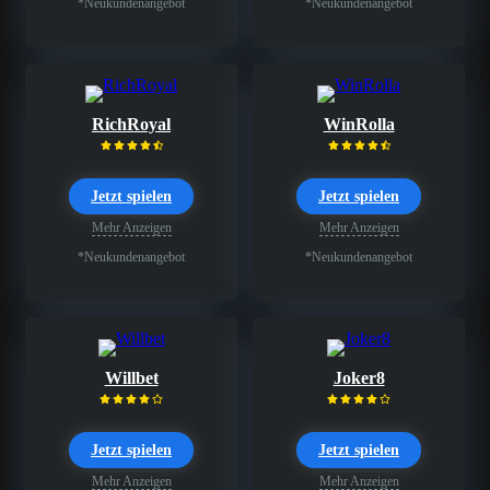
*Neukundenangebot
*Neukundenangebot
RichRoyal
WinRolla
Jetzt spielen
Jetzt spielen
Mehr Anzeigen
Mehr Anzeigen
*Neukundenangebot
*Neukundenangebot
Willbet
Joker8
Jetzt spielen
Jetzt spielen
Mehr Anzeigen
Mehr Anzeigen