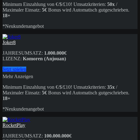
Minimum Einzahlung von €/$/£10! Umsatzkriterien:
50x
/
Maximaler Einsatz:
5€
Bonus wird Automatisch gutgeschrieben.
18+
*Neukundenangebot
Joker8
JAHRESUMSATZ:
1.000.000€
LIZENZ:
Komoren (Anjouan)
Jetzt spielen
Mehr Anzeigen
Minimum Einzahlung von €/$/£10! Umsatzkriterien:
35x
/
Maximaler Einsatz:
5€
Bonus wird Automatisch gutgeschrieben.
18+
*Neukundenangebot
RocketPlay
JAHRESUMSATZ:
100.000.000€