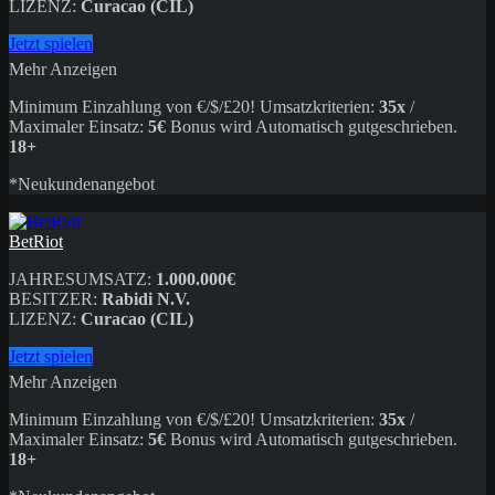
LIZENZ:
Curacao (CIL)
Jetzt spielen
Mehr Anzeigen
Minimum Einzahlung von €/$/£20! Umsatzkriterien:
35x
/
Maximaler Einsatz:
5€
Bonus wird Automatisch gutgeschrieben.
18+
*Neukundenangebot
BetRiot
JAHRESUMSATZ:
1.000.000€
BESITZER:
Rabidi N.V.
LIZENZ:
Curacao (CIL)
Jetzt spielen
Mehr Anzeigen
Minimum Einzahlung von €/$/£20! Umsatzkriterien:
35x
/
Maximaler Einsatz:
5€
Bonus wird Automatisch gutgeschrieben.
18+