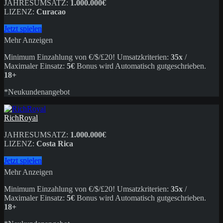
JAHRESUMSATZ:
1.000.000€
LIZENZ:
Curacao
Jetzt spielen
Mehr Anzeigen
Minimum Einzahlung von €/$/£20! Umsatzkriterien:
35x
/
Maximaler Einsatz:
5€
Bonus wird Automatisch gutgeschrieben.
18+
*Neukundenangebot
RichRoyal
JAHRESUMSATZ:
1.000.000€
LIZENZ:
Costa Rica
Jetzt spielen
Mehr Anzeigen
Minimum Einzahlung von €/$/£20! Umsatzkriterien:
35x
/
Maximaler Einsatz:
5€
Bonus wird Automatisch gutgeschrieben.
18+