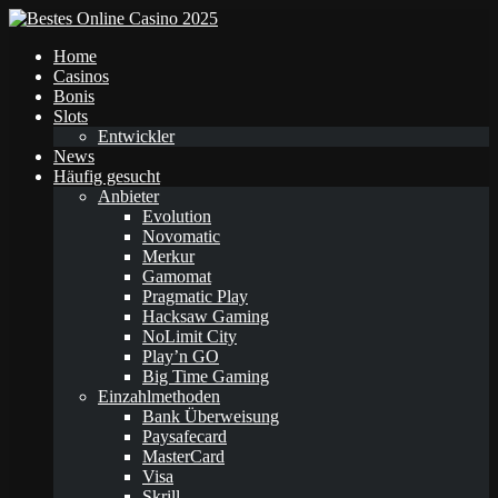
Home
Casinos
Bonis
Slots
Entwickler
News
Häufig gesucht
Anbieter
Evolution
Novomatic
Merkur
Gamomat
Pragmatic Play
Hacksaw Gaming
NoLimit City
Play’n GO
Big Time Gaming
Einzahlmethoden
Bank Überweisung
Paysafecard
MasterCard
Visa
Skrill