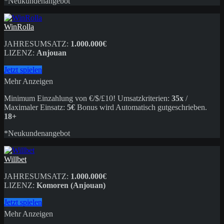
*Neukundenangebot
WinRolla
JAHRESUMSATZ:
1.000.000€
LIZENZ:
Anjouan
Jetzt spielen
Mehr Anzeigen
Minimum Einzahlung von €/$/£10! Umsatzkriterien:
35x
/
Maximaler Einsatz:
5€
Bonus wird Automatisch gutgeschrieben.
18+
*Neukundenangebot
Willbet
JAHRESUMSATZ:
1.000.000€
LIZENZ:
Komoren (Anjouan)
Jetzt spielen
Mehr Anzeigen