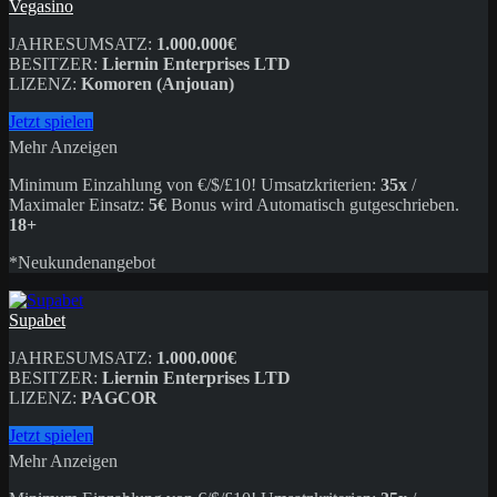
Vegasino
JAHRESUMSATZ:
1.000.000€
BESITZER:
Liernin Enterprises LTD
LIZENZ:
Komoren (Anjouan)
Jetzt spielen
Mehr Anzeigen
Minimum Einzahlung von €/$/£10! Umsatzkriterien:
35x
/
Maximaler Einsatz:
5€
Bonus wird Automatisch gutgeschrieben.
18+
*Neukundenangebot
Supabet
JAHRESUMSATZ:
1.000.000€
BESITZER:
Liernin Enterprises LTD
LIZENZ:
PAGCOR
Jetzt spielen
Mehr Anzeigen