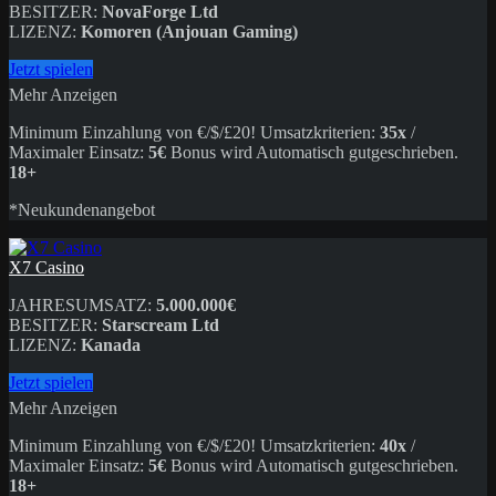
BESITZER:
NovaForge Ltd
LIZENZ:
Komoren (Anjouan Gaming)
Jetzt spielen
Mehr Anzeigen
Minimum Einzahlung von €/$/£20! Umsatzkriterien:
35x
/
Maximaler Einsatz:
5€
Bonus wird Automatisch gutgeschrieben.
18+
*Neukundenangebot
X7 Casino
JAHRESUMSATZ:
5.000.000€
BESITZER:
Starscream Ltd
LIZENZ:
Kanada
Jetzt spielen
Mehr Anzeigen
Minimum Einzahlung von €/$/£20! Umsatzkriterien:
40x
/
Maximaler Einsatz:
5€
Bonus wird Automatisch gutgeschrieben.
18+