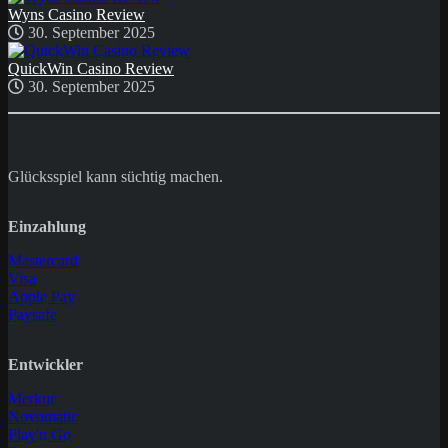
Wyns Casino Review
30. September 2025
QuickWin Casino Review
30. September 2025
Glücksspiel kann süchtig machen.
Einzahlung
Mastercard
Visa
Apple Pay
Paysafe
Entwickler
Merkur
Novomatic
Play'n Go