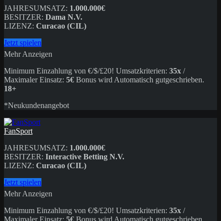
JAHRESUMSATZ:
1.000.000€
BESITZER:
Dama N.V.
LIZENZ:
Curacao (CIL)
Jetzt spielen
Mehr Anzeigen
Minimum Einzahlung von €/$/£20! Umsatzkriterien:
35x
/
Maximaler Einsatz:
5€
Bonus wird Automatisch gutgeschrieben.
18+
*Neukundenangebot
FanSport
JAHRESUMSATZ:
1.000.000€
BESITZER:
Interactive Betting N.V.
LIZENZ:
Curacao (CIL)
Jetzt spielen
Mehr Anzeigen
Minimum Einzahlung von €/$/£20! Umsatzkriterien:
35x
/
Maximaler Einsatz:
5€
Bonus wird Automatisch gutgeschrieben.