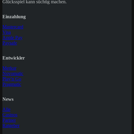
Glücksspiel kann süchtig machen.
Einzahlung
Mastercard
Visa
Apple Pay
Paysafe
Entwickler
Merkur
Novomatic
Play'n Go
Pragmatic
News
Alle
Casinos
Partner
Ratgeber