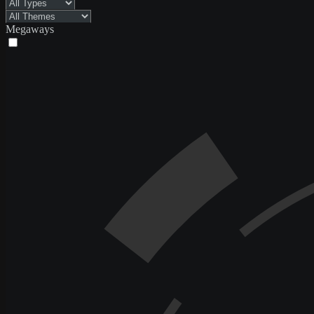
Megaways