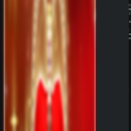
JAHRESUMSATZ:
JAHRES
1.000.000€
1.000.00
BESITZER:
BESITZE
Liernin
Liernin
Enterprises
Enterpri
LTD
LTD
LIZENZ:
LIZENZ:
Komoren
Komore
(Anjouan)
(Anjoua
Neueste
Beiträge
SpinEmpir
e Casino
Review
SpinBetter
Casino
Review
Wyns
Casino