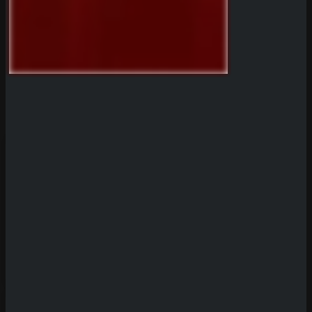
Sicher dir einen 100% Bonus bis 500€ und spiele
Try Our Featured Games