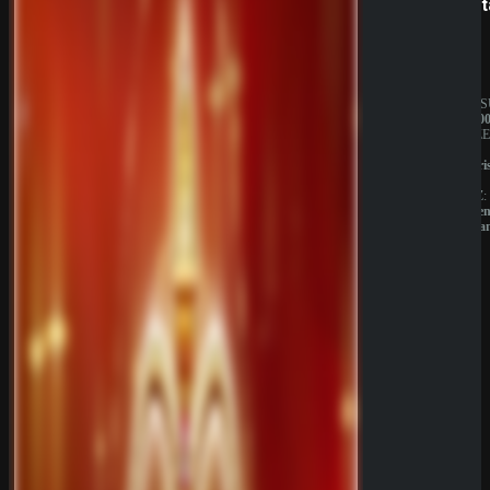
SpinBetter
Betist
JAHRESUMSATZ:
JAHRES
20.000.000€
1.000.00
BESITZER:
BESITZE
Sprut
Liernin
Group
Enterpri
B.V.
LTD
LIZENZ:
LIZENZ:
Curacao
Komore
(Anjoua
QuickWin
Wyns