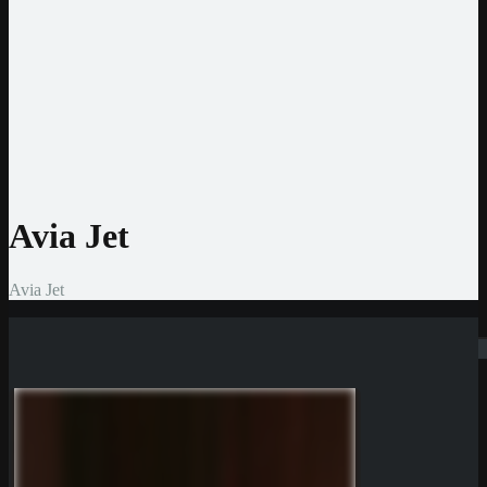
Jeton
CashtoCode
MiFinity
MuchBetter
Auszahlmethoden
Bank Überweisung
MasterCard
Visa
Skrill
Bitcoin
Avia Jet
Avia Jet
Suchen
Rate Game
(
0
Votes)
Neue Casinos