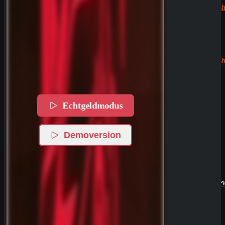
CryptoRush
200% bis
zu 2.500€
Robert99
zu
CryptoRush
200% bis
zu 2.500€
Echtgeldmodus
News
SpinEmpire Casino
Review
Demoversion
8. Januar 2026
SpinBetter Casino
Review
22. Dezember
2025
Wyns Casino Revie
30. September
2025
QuickWin Casino
Review