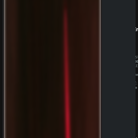
Prestige
SpinE
BESITZER:
JAHRES
Aurevia
10.000.0
IT
BESITZE
Group
GBL
LIZENZ:
Solution
Curacao
N.V.
LIZENZ:
Curacao