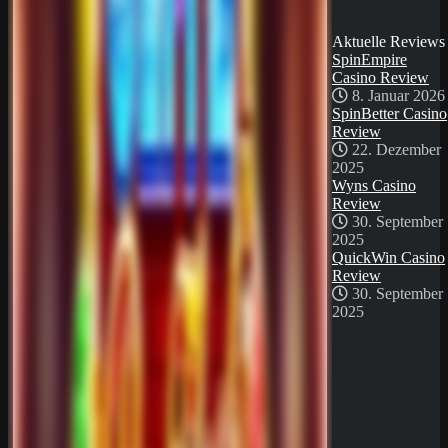
30. September
2025
Aktuelle Reviews
SpinEmpire
Casino Review
8. Januar 2026
SpinBetter Casino
Review
22. Dezember
2025
Wyns Casino
Review
30. September
2025
QuickWin Casino
Review
30. September
2025