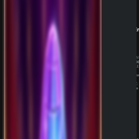
Prestige
SpinE
BESITZER:
JAHRES
Aurevia
10.000.0
IT
BESITZE
Group
GBL
LIZENZ:
Solution
Curacao
N.V.
LIZENZ:
Curacao