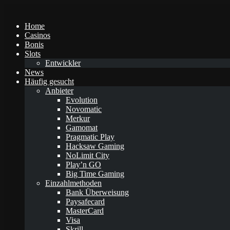
Home
Casinos
Bonis
Slots
Entwickler
News
Häufig gesucht
Anbieter
Evolution
Novomatic
Merkur
Gamomat
Pragmatic Play
Hacksaw Gaming
NoLimit City
Play’n GO
Big Time Gaming
Einzahlmethoden
Bank Überweisung
Paysafecard
MasterCard
Visa
Skrill