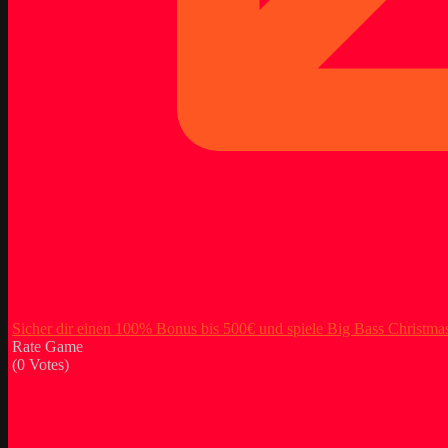
Sicher dir einen 100% Bonus bis 500€ und spiele Big Bass Christma
Rate Game
(
0
Votes)