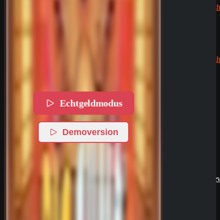
CryptoRush
200% bis
zu 2.500€
Robert99
zu
CryptoRush
200% bis
zu 2.500€
Echtgeldmodus
News
SpinEmpire Casino
Review
Demoversion
8. Januar 2026
SpinBetter Casino
Review
22. Dezember
2025
Wyns Casino Revie
30. September
2025
QuickWin Casino
Review