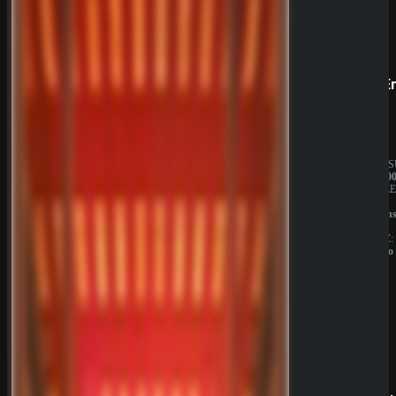
Prestige
SpinE
BESITZER:
JAHRES
Aurevia
10.000.0
IT
BESITZE
Group
GBL
LIZENZ:
Solution
Curacao
N.V.
LIZENZ:
Curacao