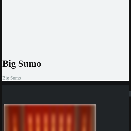
Jeton
CashtoCode
MiFinity
MuchBetter
Auszahlmethoden
Bank Überweisung
MasterCard
Visa
Skrill
Bitcoin
Big Sumo
Big Sumo
Suchen
Rate Game
(
0
Votes)
Neue Casinos