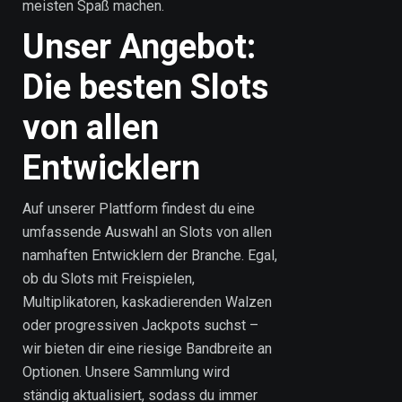
meisten Spaß machen.
Unser Angebot:
Die besten Slots
von allen
Entwicklern
Auf unserer Plattform findest du eine
umfassende Auswahl an Slots von allen
namhaften Entwicklern der Branche. Egal,
ob du Slots mit Freispielen,
Multiplikatoren, kaskadierenden Walzen
oder progressiven Jackpots suchst –
wir bieten dir eine riesige Bandbreite an
Optionen. Unsere Sammlung wird
ständig aktualisiert, sodass du immer