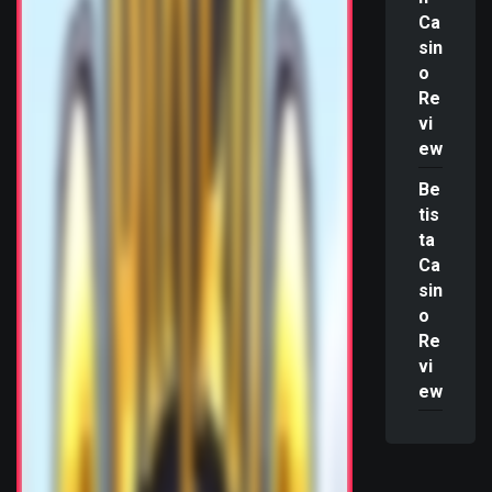
Ca
sin
o
Re
vi
ew
Be
tis
ta
Ca
sin
o
Re
vi
ew