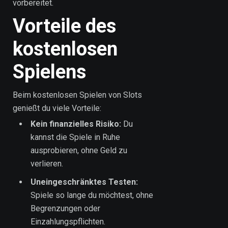
vorbereitet.
Vorteile des
kostenlosen
Spielens
Beim kostenlosen Spielen von Slots
genießt du viele Vorteile:
Kein finanzielles Risiko:
Du
kannst die Spiele in Ruhe
ausprobieren, ohne Geld zu
verlieren.
Uneingeschränktes Testen:
Spiele so lange du möchtest, ohne
Begrenzungen oder
Einzahlungspflichten.