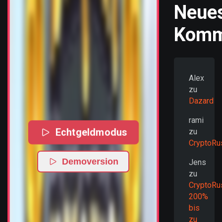
Neue
Komm
Alex
zu
Dazard
rami
zu
Echtgeldmodus
CryptoRu
Demoversion
Jens
zu
CryptoRu
200%
bis
zu