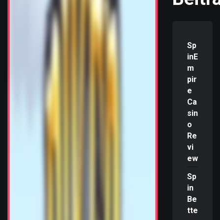
Sp
inE
m
pir
e
Ca
sin
o
Re
vi
ew
Sp
in
Be
tte