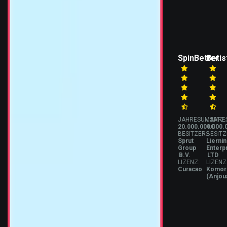
SpinBetter
Betis
JAHRESUMSATZ:
JAHRE
20.000.000€
1.000.
BESITZER:
BESITZ
Sprut
Liernin
Group
Enterp
B.V.
LTD
LIZENZ:
LIZENZ
Curacao
Komor
(Anjou