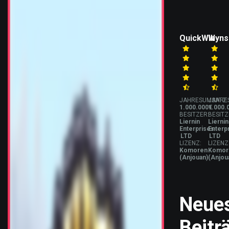
QuickWin
Wyns
JAHRESUMSATZ:
JAHRE
1.000.000€
1.000.
BESITZER:
BESITZ
Liernin
Liernin
Enterprises
Enterp
LTD
LTD
LIZENZ:
LIZENZ
Komoren
Komor
(Anjouan)
(Anjou
Neue
Beitr