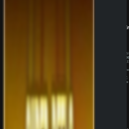
Prestige
SpinE
BESITZER:
JAHRES
Aurevia
10.000.0
IT
BESITZE
Group
GBL
LIZENZ:
Solution
Curacao
N.V.
LIZENZ:
Curacao