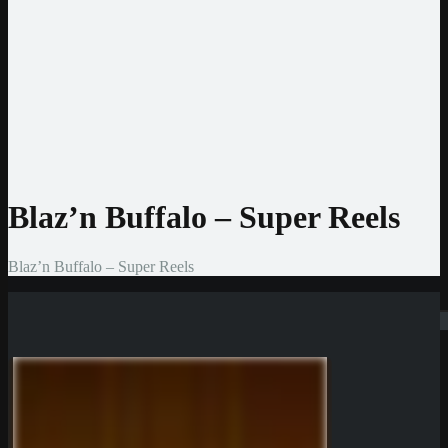
Jeton
CashtoCode
MiFinity
MuchBetter
Auszahlmethoden
Bank Überweisung
MasterCard
Visa
Skrill
Bitcoin
Blaz’n Buffalo – Super Reels
Blaz’n Buffalo – Super Reels
Suchen
Rate Game
(
0
Votes)
Neue Casinos