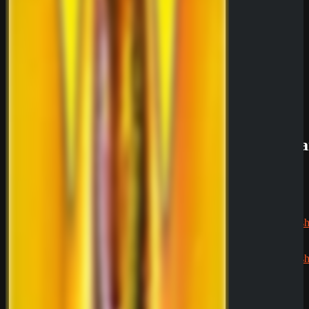
Review
QuickWin
Casino
Review
Betista
Casino
Review
Neueste
Kommenta
Alex
zu
Dazard
rami
zu
CryptoRus
Jens
zu
CryptoRush
200% bis
zu 2.500€
Silizi
zu