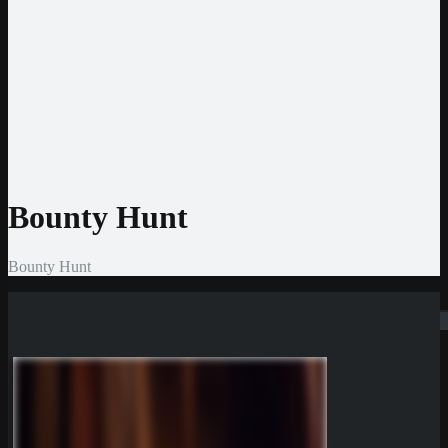
Jeton
CashtoCode
MiFinity
MuchBetter
Auszahlmethoden
Bank Überweisung
MasterCard
Visa
Skrill
Bitcoin
Bounty Hunt
Bounty Hunt
Suchen
Rate Game
(
0
Votes)
Neue Casinos