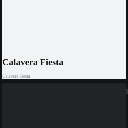
Jeton
CashtoCode
MiFinity
MuchBetter
Auszahlmethoden
Bank Überweisung
MasterCard
Visa
Skrill
Bitcoin
Calavera Fiesta
Calavera Fiesta
Suchen
Neue Casinos