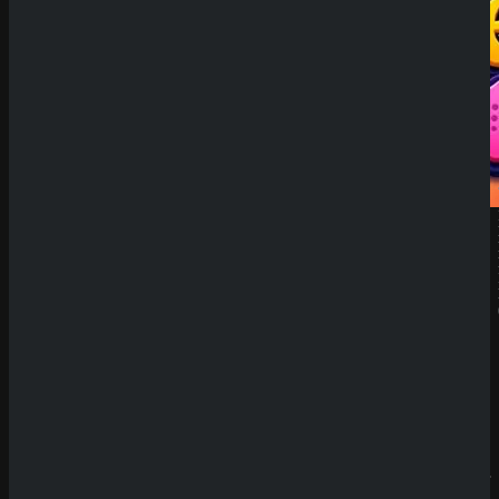
Neueste
Beiträge
SpinEmpir
e Casino