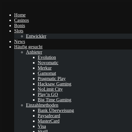
Home
Casinos
Bonis
Slots
Entwickler
News
Häufig gesucht
Anbieter
Evolution
Novomatic
Merkur
Gamomat
Pragmatic Play
Hacksaw Gaming
NoLimit City
Play’n GO
Big Time Gaming
Einzahlmethoden
Bank Überweisung
Paysafecard
MasterCard
Visa
Skrill