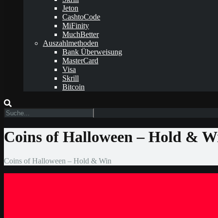
Jeton
CashtoCode
MiFinity
MuchBetter
Auszahlmethoden
Bank Überweisung
MasterCard
Visa
Skrill
Bitcoin
Coins of Halloween – Hold & W
Coins of Halloween – Hold & Win