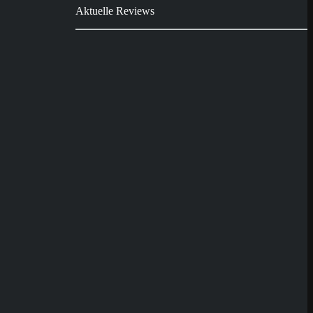
Aktuelle Reviews