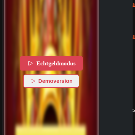
CryptoRush
200% bis
zu 2.500€
Robert99
zu
CryptoRush
200% bis
zu 2.500€
Echtgeldmodus
News
SpinEmpire Casino
Review
Demoversion
8. Januar 2026
SpinBetter Casino
Review
22. Dezember
2025
Wyns Casino Revie
30. September
2025
QuickWin Casino
Review