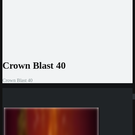
Jeton
CashtoCode
MiFinity
MuchBetter
Auszahlmethoden
Bank Überweisung
MasterCard
Visa
Skrill
Bitcoin
Crown Blast 40
Crown Blast 40
Suchen
Rate Game
(
0
Votes)
Neue Casinos