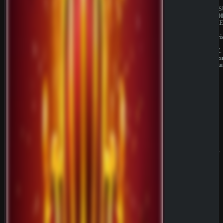
JAHRESUMSATZ:
JAHRES
1.000.000€
1.000.00
BESITZER:
BESITZE
Liernin
Liernin
Enterprises
Enterpri
LTD
LTD
LIZENZ:
LIZENZ:
Komoren
Komore
(Anjouan)
(Anjoua
Neueste
Beiträge
SpinEmpir
e Casino
Review
SpinBetter
Casino
Review
Wyns
Casino