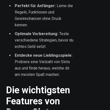
Perfekt für Anfänger:
Lerne die
Regeln, Funktionen und
Gewinnchancen ohne Druck
kennen.
Optimale Vorbereitung:
Teste
verschiedene Strategien, bevor du
echtes Geld setzt.
Entdecke neue Lieblingsspiele:
Probiere eine Vielzahl von Slots
aus und finde heraus, welche dir
am meisten Spaß machen.
Die wichtigsten
Features von