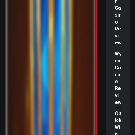
r
Ca
sin
o
Re
vi
ew
Wy
ns
Ca
sin
o
Re
vi
ew
Qu
ick
Wi
n