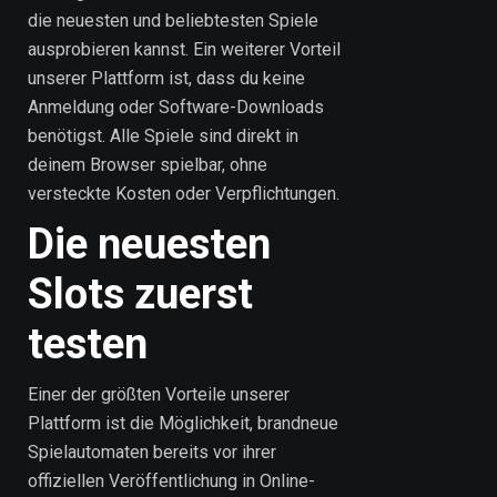
die neuesten und beliebtesten Spiele
ausprobieren kannst. Ein weiterer Vorteil
unserer Plattform ist, dass du keine
Anmeldung oder Software-Downloads
benötigst. Alle Spiele sind direkt in
deinem Browser spielbar, ohne
versteckte Kosten oder Verpflichtungen.
Die neuesten
Slots zuerst
testen
Einer der größten Vorteile unserer
Plattform ist die Möglichkeit, brandneue
Spielautomaten bereits vor ihrer
offiziellen Veröffentlichung in Online-