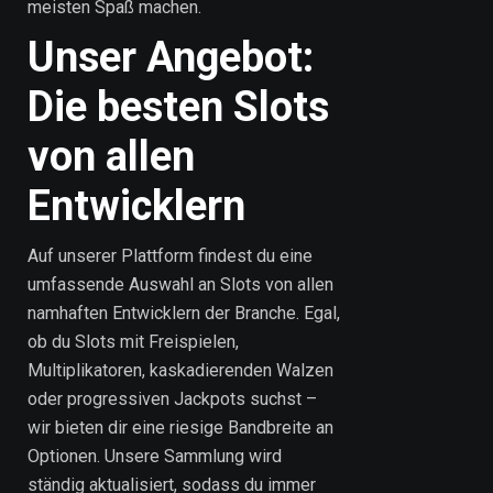
meisten Spaß machen.
Unser Angebot:
Die besten Slots
von allen
Entwicklern
Auf unserer Plattform findest du eine
umfassende Auswahl an Slots von allen
namhaften Entwicklern der Branche. Egal,
ob du Slots mit Freispielen,
Multiplikatoren, kaskadierenden Walzen
oder progressiven Jackpots suchst –
wir bieten dir eine riesige Bandbreite an
Optionen. Unsere Sammlung wird
ständig aktualisiert, sodass du immer