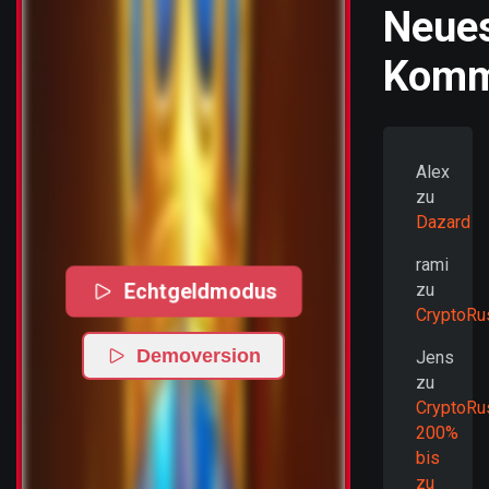
Neue
Komm
Alex
zu
Dazard
rami
Echtgeldmodus
zu
CryptoRu
Demoversion
Jens
zu
CryptoRu
200%
bis
zu