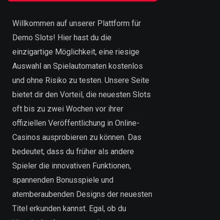
Willkommen auf unserer Plattform für
Demo Slots! Hier hast du die
einzigartige Möglichkeit, eine riesige
Auswahl an Spielautomaten kostenlos
und ohne Risiko zu testen. Unsere Seite
bietet dir den Vorteil, die neuesten Slots
oft bis zu zwei Wochen vor ihrer
offiziellen Veröffentlichung in Online-
Casinos ausprobieren zu können. Das
bedeutet, dass du früher als andere
Spieler die innovativen Funktionen,
spannenden Bonusspiele und
atemberaubenden Designs der neuesten
Titel erkunden kannst. Egal, ob du