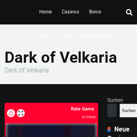
Home
Casinos
Bonis
Slots
News
Häufig gesucht
Dark of Velkaria
Dark of Velkaria
Suchen
Rate Game
Suchen
(
0
Votes)
Neue