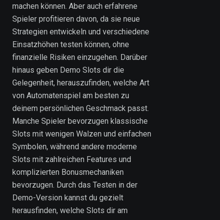
machen können. Aber auch erfahrene
Spieler profitieren davon, da sie neue
Strategien entwickeln und verschiedene
Einsatzhöhen testen können, ohne
finanzielle Risiken einzugehen. Darüber
hinaus geben Demo Slots dir die
Gelegenheit, herauszufinden, welche Art
von Automatenspiel am besten zu
deinem persönlichen Geschmack passt.
Manche Spieler bevorzugen klassische
Slots mit wenigen Walzen und einfachen
Symbolen, während andere moderne
Slots mit zahlreichen Features und
komplizierten Bonusmechaniken
bevorzugen. Durch das Testen in der
Demo-Version kannst du gezielt
herausfinden, welche Slots dir am