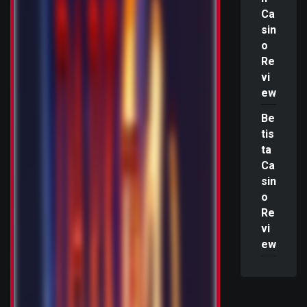
Ca
sin
o
Re
vi
ew
Be
tis
ta
Ca
sin
o
Re
vi
ew