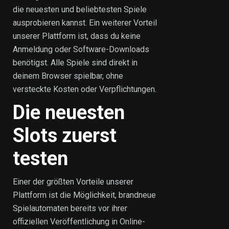
die neuesten und beliebtesten Spiele
ausprobieren kannst. Ein weiterer Vorteil
unserer Plattform ist, dass du keine
Anmeldung oder Software-Downloads
benötigst. Alle Spiele sind direkt in
deinem Browser spielbar, ohne
versteckte Kosten oder Verpflichtungen.
Die neuesten
Slots zuerst
testen
Einer der größten Vorteile unserer
Plattform ist die Möglichkeit, brandneue
Spielautomaten bereits vor ihrer
offiziellen Veröffentlichung in Online-