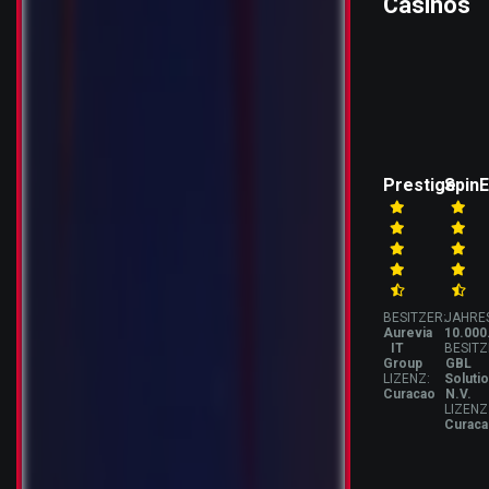
Casinos
Prestige
Spin
BESITZER:
JAHRE
Aurevia
10.000
IT
BESITZ
Group
GBL
LIZENZ:
Soluti
Curacao
N.V.
LIZENZ
Curac