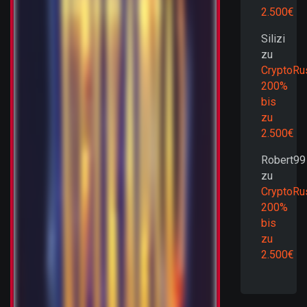
2.500€
Silizi
zu
CryptoRu
200%
bis
zu
2.500€
Robert99
zu
CryptoRu
200%
bis
zu
2.500€