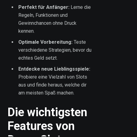
Perfekt für Anfänger:
Lerne die
Regeln, Funktionen und
Gewinnchancen ohne Druck
kennen.
Optimale Vorbereitung:
Teste
verschiedene Strategien, bevor du
echtes Geld setzt.
Entdecke neue Lieblingsspiele:
Probiere eine Vielzahl von Slots
aus und finde heraus, welche dir
am meisten Spaß machen.
Die wichtigsten
Features von