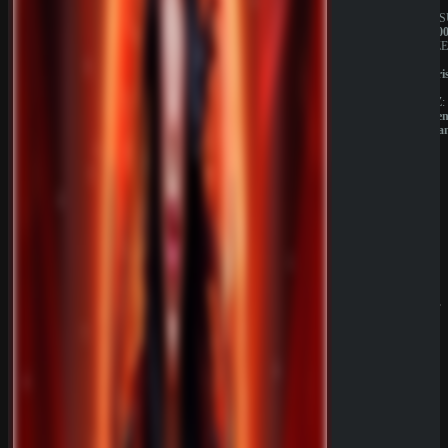
JAHRESUMSATZ:
JAHRES
1.000.000€
1.000.00
BESITZER:
BESITZE
Liernin
Liernin
Enterprises
Enterpri
LTD
LTD
LIZENZ:
LIZENZ:
Komoren
Komore
(Anjouan)
(Anjoua
Neueste
Beiträge
SpinEmpir
e Casino
Review
SpinBetter
Casino
Review
Wyns
Casino