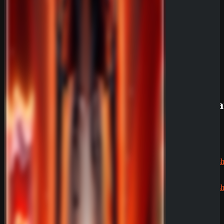
Review
QuickWin
Casino
Review
Betista
Casino
Review
Neueste
Kommenta
Alex
zu
Dazard
rami
zu
CryptoRus
Jens
zu
CryptoRush
200% bis
zu 2.500€
Silizi
zu