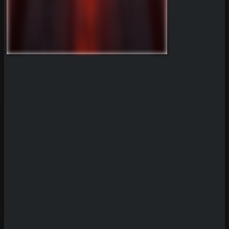
Sicher dir einen 100% Bonus bis 500€ und spiele
Try Our Featured Games