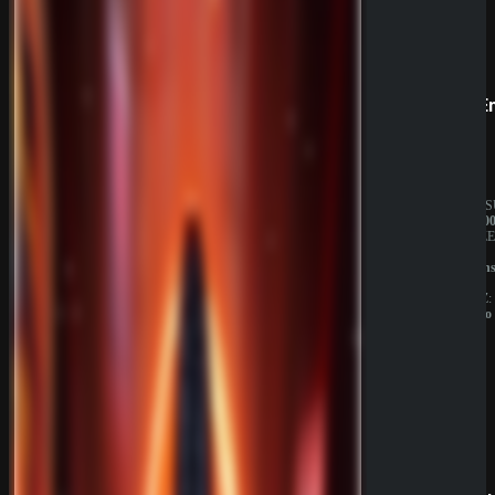
Prestige
SpinE
BESITZER:
JAHRES
Aurevia
10.000.0
IT
BESITZE
Group
GBL
LIZENZ:
Solution
Curacao
N.V.
LIZENZ:
Curacao