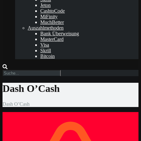
Jeton
CashtoCode
MiFinity
MuchBetter
Auszahlmethoden
Bank Überweisung
MasterCard
Visa
Skrill
Bitcoin
Dash O’Cash
Dash O’Cash