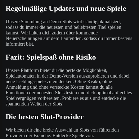
Regelmäßige Updates und neue Spiele
Unsere Sammlung an Demo Slots wird ständig aktualisiert,
sodass du immer die neuesten und beliebtesten Titel spielen
kannst. Wir halten dich zudem über kommende
Neuerscheinungen auf dem Laufenden, sodass du immer bestens
informiert bist.
Fazit: Spielspaß ohne Risiko
Unsere Plattform bietet dir die perfekte Möglichkeit,
Spielautomaten in der Demo-Version auszuprobieren und dabei
neue Lieblingsspiele zu entdecken. Ohne Risiko, ohne
Anmeldung und ohne versteckte Kosten kannst du alle
Funktionen der neuesten Slots testen und dich optimal auf echtes
Spielvergnügen vorbereiten. Probiere es aus und entdecke die
spannenden Welten der Slots!
Die besten Slot-Provider
Wir bieten dir eine breite Auswahl an Slots von führenden
Providern der Branche. Entdecke Spiele von: