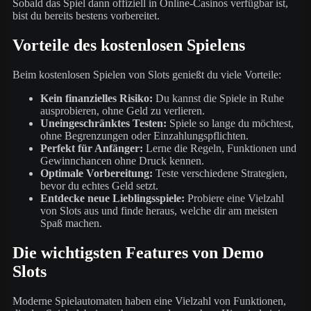
Sobald das Spiel dann offiziell in Online-Casinos verfügbar ist,
bist du bereits bestens vorbereitet.
Vorteile des kostenlosen Spielens
Beim kostenlosen Spielen von Slots genießt du viele Vorteile:
Kein finanzielles Risiko:
Du kannst die Spiele in Ruhe
ausprobieren, ohne Geld zu verlieren.
Uneingeschränktes Testen:
Spiele so lange du möchtest,
ohne Begrenzungen oder Einzahlungspflichten.
Perfekt für Anfänger:
Lerne die Regeln, Funktionen und
Gewinnchancen ohne Druck kennen.
Optimale Vorbereitung:
Teste verschiedene Strategien,
bevor du echtes Geld setzt.
Entdecke neue Lieblingsspiele:
Probiere eine Vielzahl
von Slots aus und finde heraus, welche dir am meisten
Spaß machen.
Die wichtigsten Features von Demo
Slots
Moderne Spielautomaten haben eine Vielzahl von Funktionen,