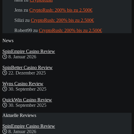
Jens
zu
CryptoRush: 200% bis zu 2.500€
Silizi
zu
CryptoRush: 200% bis zu 2.500€
Robert99
zu
CryptoRush: 200% bis zu 2.500€
News
SpinEmpire Casino Review
8. Januar 2026
SpinBetter Casino Review
22. Dezember 2025
Wyns Casino Review
30. September 2025
QuickWin Casino Review
30. September 2025
Aktuelle Reviews
SpinEmpire Casino Review
8. Januar 2026