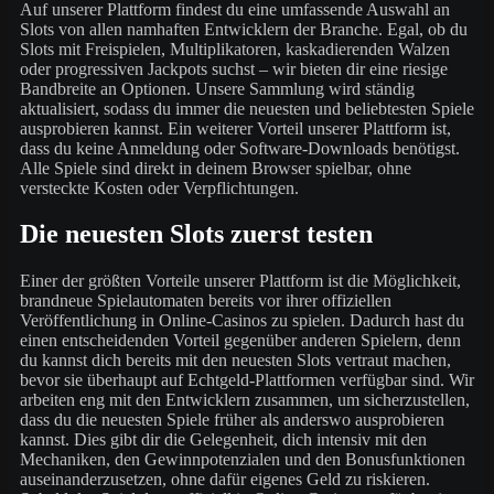
Auf unserer Plattform findest du eine umfassende Auswahl an
Slots von allen namhaften Entwicklern der Branche. Egal, ob du
Slots mit Freispielen, Multiplikatoren, kaskadierenden Walzen
oder progressiven Jackpots suchst – wir bieten dir eine riesige
Bandbreite an Optionen. Unsere Sammlung wird ständig
aktualisiert, sodass du immer die neuesten und beliebtesten Spiele
ausprobieren kannst. Ein weiterer Vorteil unserer Plattform ist,
dass du keine Anmeldung oder Software-Downloads benötigst.
Alle Spiele sind direkt in deinem Browser spielbar, ohne
versteckte Kosten oder Verpflichtungen.
Die neuesten Slots zuerst testen
Einer der größten Vorteile unserer Plattform ist die Möglichkeit,
brandneue Spielautomaten bereits vor ihrer offiziellen
Veröffentlichung in Online-Casinos zu spielen. Dadurch hast du
einen entscheidenden Vorteil gegenüber anderen Spielern, denn
du kannst dich bereits mit den neuesten Slots vertraut machen,
bevor sie überhaupt auf Echtgeld-Plattformen verfügbar sind. Wir
arbeiten eng mit den Entwicklern zusammen, um sicherzustellen,
dass du die neuesten Spiele früher als anderswo ausprobieren
kannst. Dies gibt dir die Gelegenheit, dich intensiv mit den
Mechaniken, den Gewinnpotenzialen und den Bonusfunktionen
auseinanderzusetzen, ohne dafür eigenes Geld zu riskieren.