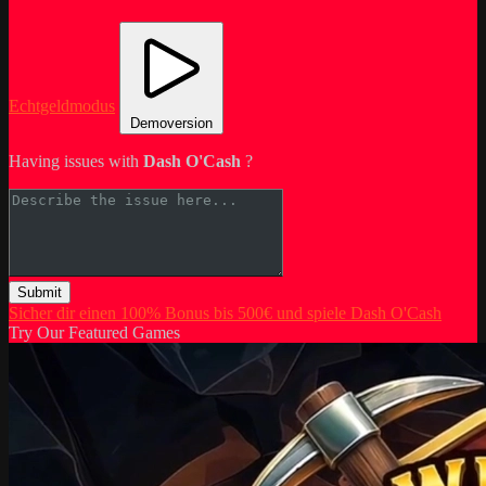
Echtgeldmodus
Demoversion
Having issues with
Dash O'Cash
?
Submit
Sicher dir einen 100% Bonus bis 500€ und spiele Dash O'Cash
Try Our Featured Games