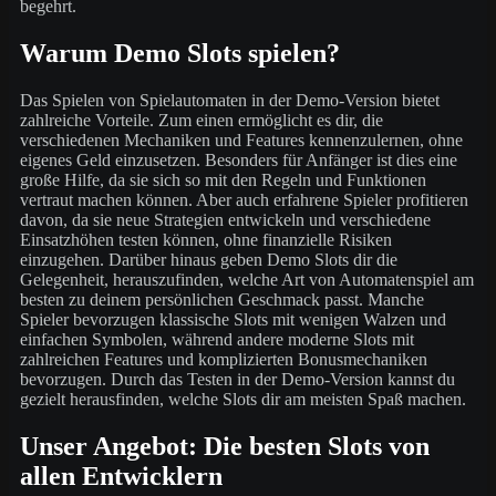
begehrt.
Warum Demo Slots spielen?
Das Spielen von Spielautomaten in der Demo-Version bietet
zahlreiche Vorteile. Zum einen ermöglicht es dir, die
verschiedenen Mechaniken und Features kennenzulernen, ohne
eigenes Geld einzusetzen. Besonders für Anfänger ist dies eine
große Hilfe, da sie sich so mit den Regeln und Funktionen
vertraut machen können. Aber auch erfahrene Spieler profitieren
davon, da sie neue Strategien entwickeln und verschiedene
Einsatzhöhen testen können, ohne finanzielle Risiken
einzugehen. Darüber hinaus geben Demo Slots dir die
Gelegenheit, herauszufinden, welche Art von Automatenspiel am
besten zu deinem persönlichen Geschmack passt. Manche
Spieler bevorzugen klassische Slots mit wenigen Walzen und
einfachen Symbolen, während andere moderne Slots mit
zahlreichen Features und komplizierten Bonusmechaniken
bevorzugen. Durch das Testen in der Demo-Version kannst du
gezielt herausfinden, welche Slots dir am meisten Spaß machen.
Unser Angebot: Die besten Slots von
allen Entwicklern