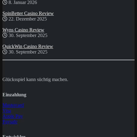
8. Januar 2026
SpinBetter Casino Review
22. Dezember 2025
Wyns Casino Review
30. September 2025
QuickWin Casino Review
30. September 2025
Glücksspiel kann süchtig machen.
Einzahlung
Mastercard
Visa
Apple Pay
Paysafe
Entwickler