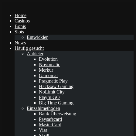
Home
Casinos
Bonis
Slots
Entwickler
News
Häufig gesucht
Anbieter
Evolution
Novomatic
Merkur
Gamomat
Pragmatic Play
Hacksaw Gaming
NoLimit City
Play’n GO
Big Time Gaming
Einzahlmethoden
Bank Überweisung
Paysafecard
MasterCard
Visa
Skrill