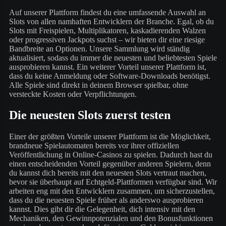
Auf unserer Plattform findest du eine umfassende Auswahl an
Slots von allen namhaften Entwicklern der Branche. Egal, ob du
Slots mit Freispielen, Multiplikatoren, kaskadierenden Walzen
oder progressiven Jackpots suchst – wir bieten dir eine riesige
Bandbreite an Optionen. Unsere Sammlung wird ständig
aktualisiert, sodass du immer die neuesten und beliebtesten Spiele
ausprobieren kannst. Ein weiterer Vorteil unserer Plattform ist,
dass du keine Anmeldung oder Software-Downloads benötigst.
Alle Spiele sind direkt in deinem Browser spielbar, ohne
versteckte Kosten oder Verpflichtungen.
Die neuesten Slots zuerst testen
Einer der größten Vorteile unserer Plattform ist die Möglichkeit,
brandneue Spielautomaten bereits vor ihrer offiziellen
Veröffentlichung in Online-Casinos zu spielen. Dadurch hast du
einen entscheidenden Vorteil gegenüber anderen Spielern, denn
du kannst dich bereits mit den neuesten Slots vertraut machen,
bevor sie überhaupt auf Echtgeld-Plattformen verfügbar sind. Wir
arbeiten eng mit den Entwicklern zusammen, um sicherzustellen,
dass du die neuesten Spiele früher als anderswo ausprobieren
kannst. Dies gibt dir die Gelegenheit, dich intensiv mit den
Mechaniken, den Gewinnpotenzialen und den Bonusfunktionen