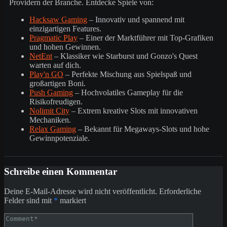
Providern der Branche. Entdecke Spiele von:
Hacksaw Gaming
– Innovativ und spannend mit
einzigartigen Features.
Pragmatic Play
– Einer der Marktführer mit Top-Grafiken
und hohen Gewinnen.
NetEnt
– Klassiker wie Starburst und Gonzo's Quest
warten auf dich.
Play'n GO
– Perfekte Mischung aus Spielspaß und
großartigen Boni.
Push Gaming
– Hochvolatiles Gameplay für die
Risikofreudigen.
Nolimit City
– Extrem kreative Slots mit innovativen
Mechaniken.
Relax Gaming
– Bekannt für Megaways-Slots und hohe
Gewinnpotenziale.
Schreibe einen Kommentar
Deine E-Mail-Adresse wird nicht veröffentlicht.
Erforderliche
Felder sind mit
*
markiert