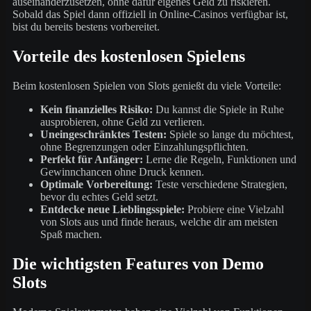
auseinanderzusetzen, ohne dafür eigenes Geld zu riskieren.
Sobald das Spiel dann offiziell in Online-Casinos verfügbar ist,
bist du bereits bestens vorbereitet.
Vorteile des kostenlosen Spielens
Beim kostenlosen Spielen von Slots genießt du viele Vorteile:
Kein finanzielles Risiko:
Du kannst die Spiele in Ruhe
ausprobieren, ohne Geld zu verlieren.
Uneingeschränktes Testen:
Spiele so lange du möchtest,
ohne Begrenzungen oder Einzahlungspflichten.
Perfekt für Anfänger:
Lerne die Regeln, Funktionen und
Gewinnchancen ohne Druck kennen.
Optimale Vorbereitung:
Teste verschiedene Strategien,
bevor du echtes Geld setzt.
Entdecke neue Lieblingsspiele:
Probiere eine Vielzahl
von Slots aus und finde heraus, welche dir am meisten
Spaß machen.
Die wichtigsten Features von Demo
Slots