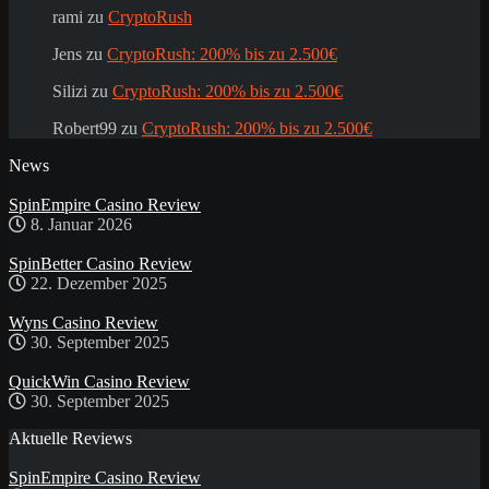
rami
zu
CryptoRush
Jens
zu
CryptoRush: 200% bis zu 2.500€
Silizi
zu
CryptoRush: 200% bis zu 2.500€
Robert99
zu
CryptoRush: 200% bis zu 2.500€
News
SpinEmpire Casino Review
8. Januar 2026
SpinBetter Casino Review
22. Dezember 2025
Wyns Casino Review
30. September 2025
QuickWin Casino Review
30. September 2025
Aktuelle Reviews
SpinEmpire Casino Review