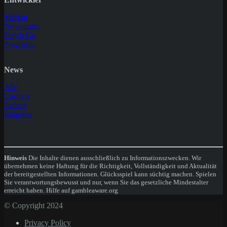
Merkur
Novomatic
Play'n Go
Pragmatic
News
Alle
Casinos
Partner
Ratgeber
Hinweis
Die Inhalte dienen ausschließlich zu Informationszwecken. Wir
übernehmen keine Haftung für die Richtigkeit, Vollständigkeit und Aktualität
der bereitgestellten Informationen. Glücksspiel kann süchtig machen. Spielen
Sie verantwortungsbewusst und nur, wenn Sie das gesetzliche Mindestalter
erreicht haben. Hilfe auf gambleaware.org
© Copyright 2024
Privacy Policy