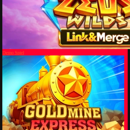
Demo Spiel