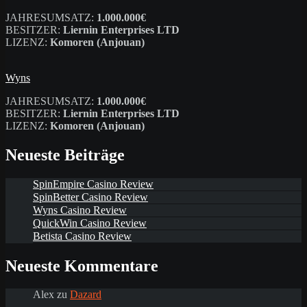
JAHRESUMSATZ:
1.000.000€
BESITZER:
Liernin Enterprises LTD
LIZENZ:
Komoren (Anjouan)
Wyns
JAHRESUMSATZ:
1.000.000€
BESITZER:
Liernin Enterprises LTD
LIZENZ:
Komoren (Anjouan)
Neueste Beiträge
SpinEmpire Casino Review
SpinBetter Casino Review
Wyns Casino Review
QuickWin Casino Review
Betista Casino Review
Neueste Kommentare
Alex
zu
Dazard