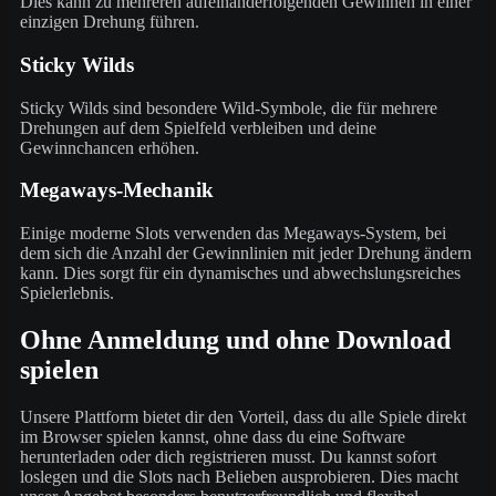
Dies kann zu mehreren aufeinanderfolgenden Gewinnen in einer
einzigen Drehung führen.
Sticky Wilds
Sticky Wilds sind besondere Wild-Symbole, die für mehrere
Drehungen auf dem Spielfeld verbleiben und deine
Gewinnchancen erhöhen.
Megaways-Mechanik
Einige moderne Slots verwenden das Megaways-System, bei
dem sich die Anzahl der Gewinnlinien mit jeder Drehung ändern
kann. Dies sorgt für ein dynamisches und abwechslungsreiches
Spielerlebnis.
Ohne Anmeldung und ohne Download
spielen
Unsere Plattform bietet dir den Vorteil, dass du alle Spiele direkt
im Browser spielen kannst, ohne dass du eine Software
herunterladen oder dich registrieren musst. Du kannst sofort
loslegen und die Slots nach Belieben ausprobieren. Dies macht