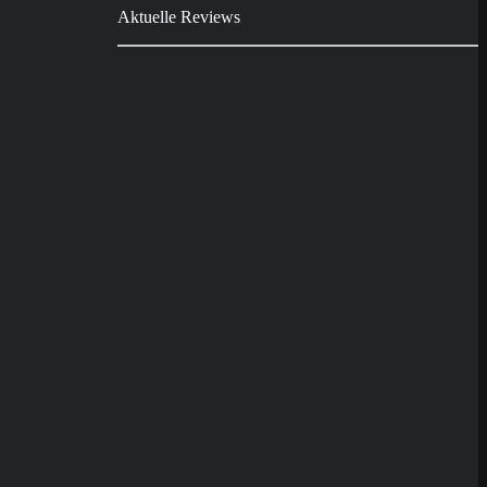
Aktuelle Reviews