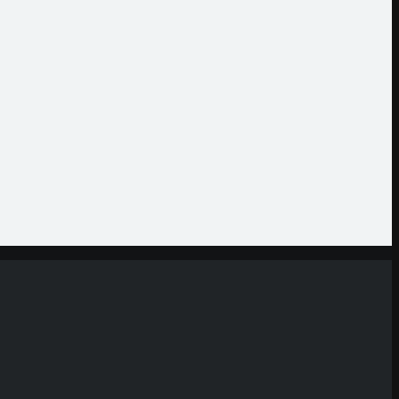
Suchen
Suchen
Neue Casinos
Prestige