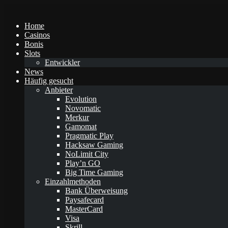
Home
Casinos
Bonis
Slots
Entwickler
News
Häufig gesucht
Anbieter
Evolution
Novomatic
Merkur
Gamomat
Pragmatic Play
Hacksaw Gaming
NoLimit City
Play’n GO
Big Time Gaming
Einzahlmethoden
Bank Überweisung
Paysafecard
MasterCard
Visa
Skrill