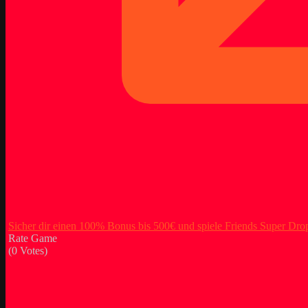
Sicher dir einen 100% Bonus bis 500€ und spiele Friends Super Dro
Rate Game
(
0
Votes)