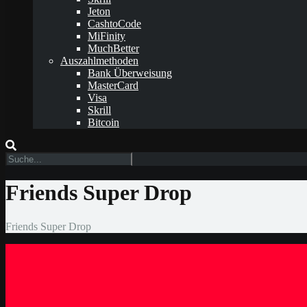
Jeton
CashtoCode
MiFinity
MuchBetter
Auszahlmethoden
Bank Überweisung
MasterCard
Visa
Skrill
Bitcoin
Friends Super Drop
Friends Super Drop