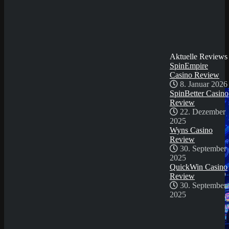
30. September
2025
QuickWin Casino
Review
30. September
2025
Aktuelle Reviews
SpinEmpire
Casino Review
Demo Spiel
8. Januar 2026
SpinBetter Casino
Review
22. Dezember
2025
Wyns Casino
Review
30. September
2025
QuickWin Casino
Review
30. September
2025