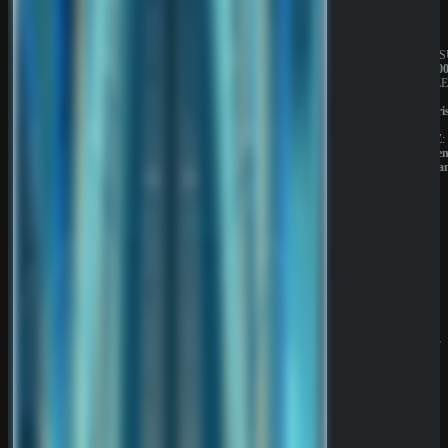
JAHRESUMSATZ:
JAHRES
1.000.000€
1.000.00
BESITZER:
BESITZE
Liernin
Liernin
Enterprises
Enterpri
LTD
LTD
LIZENZ:
LIZENZ:
Komoren
Komore
(Anjouan)
(Anjoua
Neueste
Beiträge
SpinEmpir
e Casino
Review
SpinBetter
Casino
Review