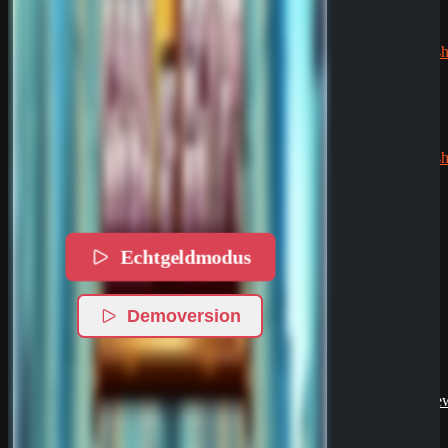
Silizi
zu
CryptoRush
200% bis
zu 2.500€
Robert99
zu
CryptoRush
200% bis
zu 2.500€
Echtgeldmodus
News
SpinEmpire Casino
Review
8. Januar 2026
Demoversion
SpinBetter Casino
Review
22. Dezember
2025
Wyns Casino Revie
30. September
2025