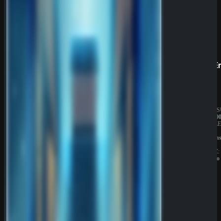
Prestige
SpinE
BESITZER:
JAHRES
Aurevia
10.000.0
IT
BESITZE
Group
GBL
LIZENZ:
Solution
Curacao
N.V.
LIZENZ:
Curacao