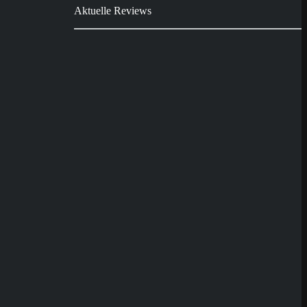
Aktuelle Reviews