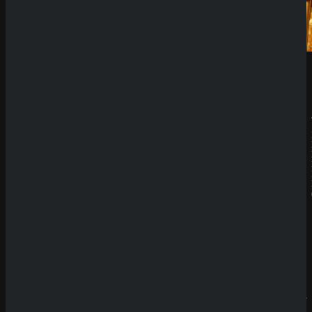
Neueste
Beiträge
SpinEmpir
e Casino