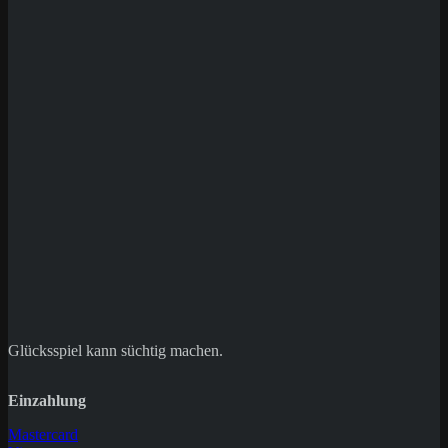
Save my name, email, and website in this
browser for the next time I comment.
Glücksspiel kann süchtig machen.
Einzahlung
Mastercard