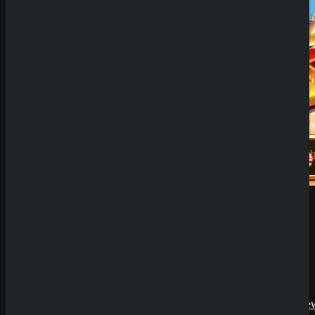
Jens
zu
CryptoRush
200% bis
zu 2.500€
Silizi
zu
CryptoRush
200% bis
zu 2.500€
Robert99
zu
CryptoRush
200% bis
zu 2.500€
Demo Spiel
News
SpinEmpire Casino
Review
8. Januar 2026
SpinBetter Casino
Review
22. Dezember
2025
Wyns Casino Revie