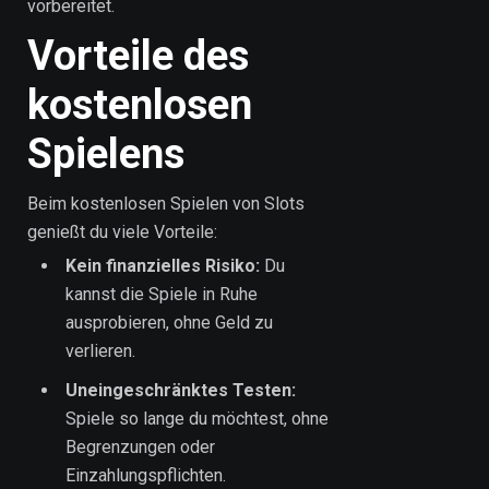
vorbereitet.
Vorteile des
kostenlosen
Spielens
Beim kostenlosen Spielen von Slots
genießt du viele Vorteile:
Kein finanzielles Risiko:
Du
kannst die Spiele in Ruhe
ausprobieren, ohne Geld zu
verlieren.
Uneingeschränktes Testen:
Spiele so lange du möchtest, ohne
Begrenzungen oder
Einzahlungspflichten.