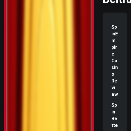
Sp
inE
m
pir
e
Ca
sin
o
Re
vi
ew
Sp
in
Be
tte