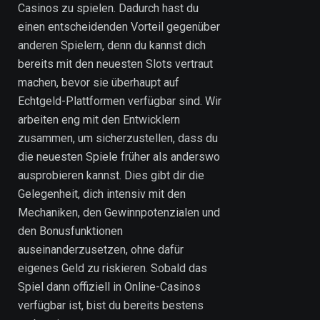
Casinos zu spielen. Dadurch hast du
einen entscheidenden Vorteil gegenüber
anderen Spielern, denn du kannst dich
bereits mit den neuesten Slots vertraut
machen, bevor sie überhaupt auf
Echtgeld-Plattformen verfügbar sind. Wir
arbeiten eng mit den Entwicklern
zusammen, um sicherzustellen, dass du
die neuesten Spiele früher als anderswo
ausprobieren kannst. Dies gibt dir die
Gelegenheit, dich intensiv mit den
Mechaniken, den Gewinnpotenzialen und
den Bonusfunktionen
auseinanderzusetzen, ohne dafür
eigenes Geld zu riskieren. Sobald das
Spiel dann offiziell in Online-Casinos
verfügbar ist, bist du bereits bestens