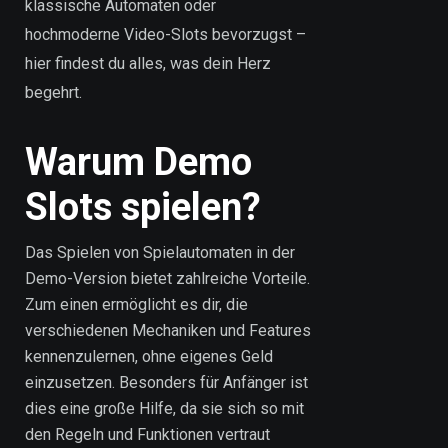
klassische Automaten oder
hochmoderne Video-Slots bevorzugst –
hier findest du alles, was dein Herz
begehrt.
Warum Demo
Slots spielen?
Das Spielen von Spielautomaten in der
Demo-Version bietet zahlreiche Vorteile.
Zum einen ermöglicht es dir, die
verschiedenen Mechaniken und Features
kennenzulernen, ohne eigenes Geld
einzusetzen. Besonders für Anfänger ist
dies eine große Hilfe, da sie sich so mit
den Regeln und Funktionen vertraut