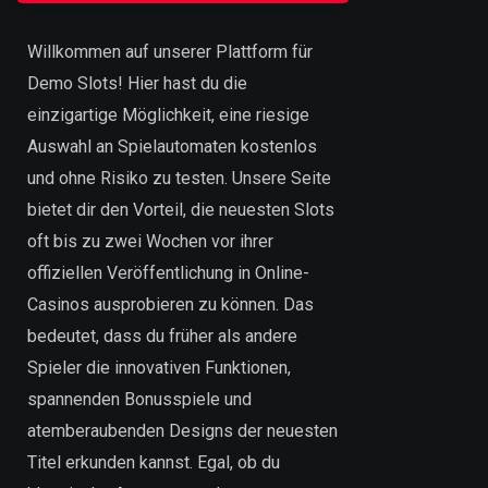
Willkommen auf unserer Plattform für
Demo Slots! Hier hast du die
einzigartige Möglichkeit, eine riesige
Auswahl an Spielautomaten kostenlos
und ohne Risiko zu testen. Unsere Seite
bietet dir den Vorteil, die neuesten Slots
oft bis zu zwei Wochen vor ihrer
offiziellen Veröffentlichung in Online-
Casinos ausprobieren zu können. Das
bedeutet, dass du früher als andere
Spieler die innovativen Funktionen,
spannenden Bonusspiele und
atemberaubenden Designs der neuesten
Titel erkunden kannst. Egal, ob du