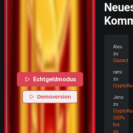
Neue
Komm
Alex
zu
Dazard
rami
Echtgeldmodus
zu
CryptoRu
Demoversion
Jens
zu
CryptoRu
200%
bis
zu