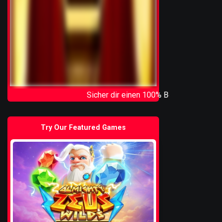
Sicher dir einen 100% Bonus bis 500€ und spiele
Try Our Featured Games