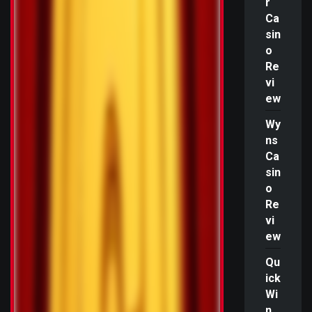
r
Ca
sin
o
Re
vi
ew
Wy
ns
Ca
sin
o
Re
vi
ew
Qu
ick
Wi
n