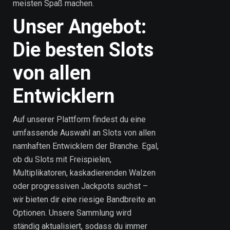
meisten Spaß machen.
Unser Angebot:
Die besten Slots
von allen
Entwicklern
Auf unserer Plattform findest du eine
umfassende Auswahl an Slots von allen
namhaften Entwicklern der Branche. Egal,
ob du Slots mit Freispielen,
Multiplikatoren, kaskadierenden Walzen
oder progressiven Jackpots suchst –
wir bieten dir eine riesige Bandbreite an
Optionen. Unsere Sammlung wird
ständig aktualisiert, sodass du immer