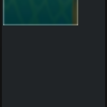
Sicher dir einen 100% Bonus bis 500€ und spiele H
Try Our Featured Games