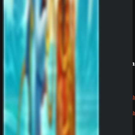
Review
QuickWin
Casino
Review
Betista
Casino
Review
Neueste
Kommenta
Alex
zu
Dazard
rami
zu
CryptoRus
Jens
zu
CryptoRush
200% bis
zu 2.500€
Silizi
zu