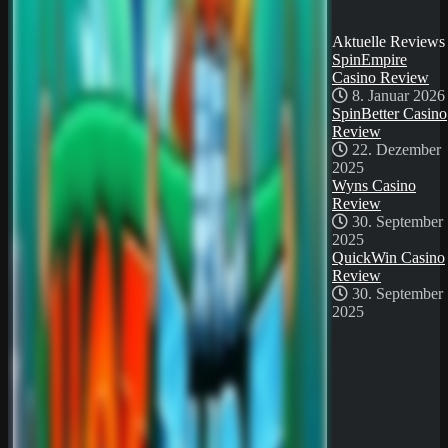
30. September
2025
Aktuelle Reviews
SpinEmpire
Casino Review
8. Januar 2026
SpinBetter Casino
Review
22. Dezember
2025
Wyns Casino
Review
30. September
2025
QuickWin Casino
Review
30. September
2025