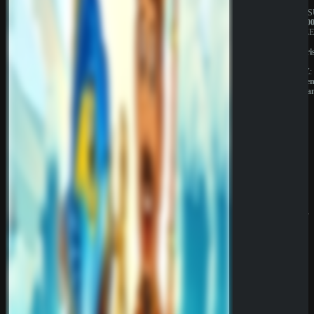
JAHRESUMSATZ:
JAHRES
1.000.000€
1.000.00
BESITZER:
BESITZE
Liernin
Liernin
Enterprises
Enterpri
LTD
LTD
LIZENZ:
LIZENZ:
Komoren
Komore
(Anjouan)
(Anjoua
Neueste
Beiträge
SpinEmpir
e Casino
Review
SpinBetter
Casino
Review
Wyns
Casino