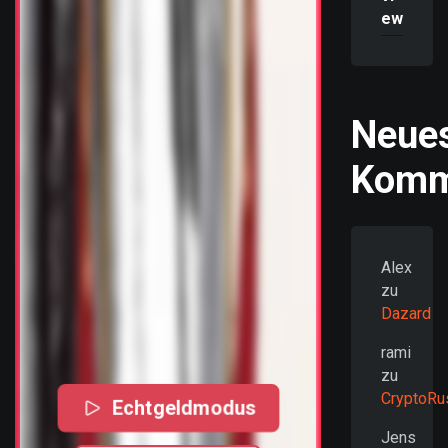
ew
Neue
Komm
Alex
zu
Dazard
rami
zu
CryptoRu
Echtgeldmodus
Jens