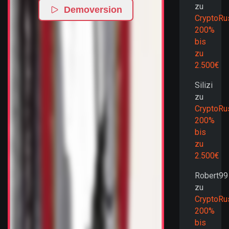
zu
Demoversion
CryptoRu
200%
bis
zu
2.500€
Silizi
zu
CryptoRu
200%
bis
zu
2.500€
Robert99
zu
CryptoRu
200%
bis