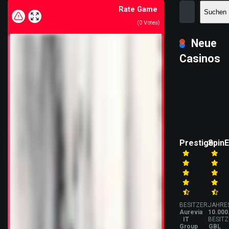
Rate Game
Suchen
(
0
Votes)
Neue
Casinos
Prestige
Spin
BESITZER:
JAHRE
Aurevia
10.000
IT
BESITZ
Group
GBL