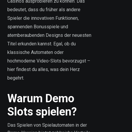
Casinos ausprobieren zu können. Das
bedeutet, dass du früher als andere
Spieler die innovativen Funktionen,
spannenden Bonusspiele und
atemberaubenden Designs der neuesten
Titel erkunden kannst. Egal, ob du
klassische Automaten oder
hochmoderne Video-Slots bevorzugst –
hier findest du alles, was dein Herz
begehrt.
Warum Demo
Slots spielen?
Das Spielen von Spielautomaten in der