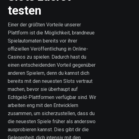
testen
Einer der größten Vorteile unserer
Plattform ist die Möglichkeit, brandneue
Spielautomaten bereits vor ihrer
offiziellen Veröffentlichung in Online-
Casinos zu spielen. Dadurch hast du
einen entscheidenden Vorteil gegenüber
anderen Spielern, denn du kannst dich
bereits mit den neuesten Slots vertraut
machen, bevor sie überhaupt auf
Echtgeld-Plattformen verfügbar sind. Wir
arbeiten eng mit den Entwicklern
zusammen, um sicherzustellen, dass du
die neuesten Spiele früher als anderswo
ausprobieren kannst. Dies gibt dir die
Gelegenheit, dich intensiv mit den