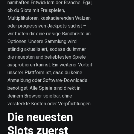
namhaften Entwicklern der Branche. Egal,
ob du Slots mit Freispielen,
Multiplikatoren, kaskadierenden Walzen
oder progressiven Jackpots suchst –
wir bieten dir eine riesige Bandbreite an
Optionen. Unsere Sammlung wird
ständig aktualisiert, sodass du immer
die neuesten und beliebtesten Spiele
ausprobieren kannst. Ein weiterer Vorteil
unserer Plattform ist, dass du keine
Anmeldung oder Software-Downloads
benötigst. Alle Spiele sind direkt in
deinem Browser spielbar, ohne
versteckte Kosten oder Verpflichtungen.
Die neuesten
Slots zuerst