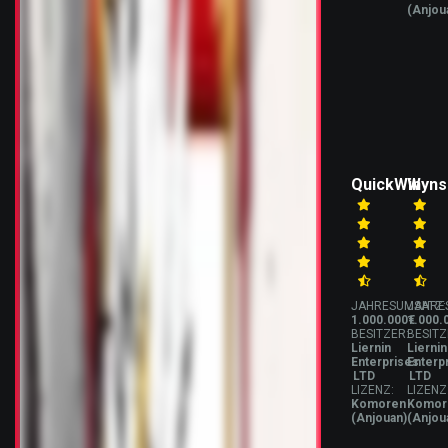
(Anjou
QuickWin
Wyns
JAHRESUMSATZ:
JAHRE
1.000.000€
1.000.
BESITZER:
BESITZ
Liernin
Liernin
Enterprises
Enterp
LTD
LTD
LIZENZ:
LIZENZ
Komoren
Komor
(Anjouan)
(Anjou