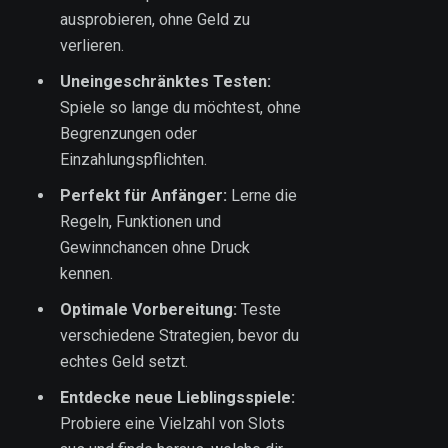
ausprobieren, ohne Geld zu
verlieren.
Uneingeschränktes Testen:
Spiele so lange du möchtest, ohne
Begrenzungen oder
Einzahlungspflichten.
Perfekt für Anfänger:
Lerne die
Regeln, Funktionen und
Gewinnchancen ohne Druck
kennen.
Optimale Vorbereitung:
Teste
verschiedene Strategien, bevor du
echtes Geld setzt.
Entdecke neue Lieblingsspiele:
Probiere eine Vielzahl von Slots